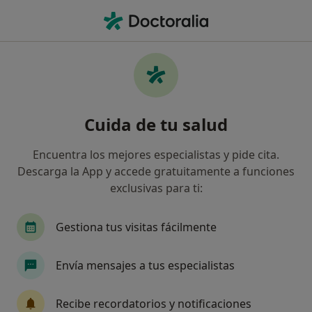
Men
Abstinencia De La Cocaína • Aldaia, Valencia
Filtros
• 1
Mapa
Especialistas en Abstinencia de la cocaína
Cuida de tu salud
en Aldaia
Así organizamos los resultados
Encuentra los mejores especialistas y pide cita.
Descarga la App y accede gratuitamente a funciones
exclusivas para ti:
¿Qué especialidad estás buscando?
Psicólogo
Psicólogo infantil
Gestiona tus visitas fácilmente
Envía mensajes a tus especialistas
Recibe recordatorios y notificaciones