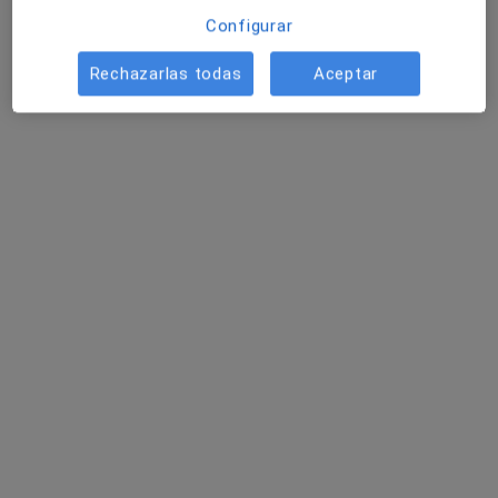
Configurar
Rechazarlas todas
Aceptar
Pablo Marco Boix
·
Ver más
Psicólogo
176 opiniones
Dirección
Online
C. de la Costera 2, Esc B , 4º Piso, Puerta 15, Valencia
•
Mapa
(Junto Avda. de Les Corts Valencianes)
Consulta online
60 €
Este especialista no ofrece reserva de cita online en esta dirección.