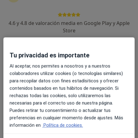
4.6 y 4.8 de valoración media en Google Play y Apple
Óscar García López
Store
·
Ver más
Psicólogo
14 opiniones
Tu privacidad es importante
Dirección
Online
Al aceptar, nos permites a nosotros y a nuestros
colaboradores utilizar cookies (o tecnologías similares)
Carrer de la Democràcia 87, Valencia
•
Mapa
para recopilar datos con fines estadísiticos y ofrecer
Consulta C/ Democracia
contenidos basados en tus hábitos de navegación. Si
Consulta online
60 €
rechazas todas las cookies, solo utilizaremos las
necesarias para el correcto uso de nuestra página.
Este especialista no ofrece reserva de cita online en esta dirección.
Puedes retirar tu consentimiento o actualizar tus
preferencias en cualquier momento desde ajustes. Más
Pedir una cita
información en
Política de cookies.