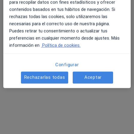
para recopilar datos con fines estadísiticos y ofrecer
Pedir una cita
contenidos basados en tus hábitos de navegación. Si
rechazas todas las cookies, solo utilizaremos las
necesarias para el correcto uso de nuestra página.
Puedes retirar tu consentimiento o actualizar tus
preferencias en cualquier momento desde ajustes. Más
información en
Política de cookies.
Configurar
Carolina López Claro
Rechazarlas todas
Aceptar
·
Ver más
Psicóloga, Terapeuta complementaria
57 opiniones
Dirección
Online
Av. de Europa 72, Gines
•
Mapa
Inssai Centro de Yoga