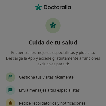
Men
Agresividad • Gines, Sevilla
Filtros
• 1
Mapa
Especialistas en Agresividad en Gines
Cuida de tu salud
Así organizamos los resultados
Encuentra los mejores especialistas y pide cita.
Descarga la App y accede gratuitamente a funciones
¿Qué especialidad estás buscando?
exclusivas para ti:
Psicólogo
Terapeuta complementario
Fis
Gestiona tus visitas fácilmente
Envía mensajes a tus especialistas
Recibe recordatorios y notificaciones