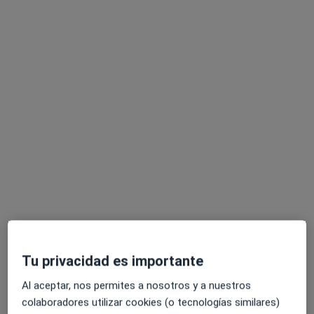
Carlos Díaz Romero
·
Ver más
Psicólogo
26 opiniones
Dirección
Online
C. Chile, 1, Edificio Corona. Primera Planta. Oficina 5, Bormujos
•
Mapa
Clínica DIAZ360
Tu privacidad es importante
Primera visita Psicología
60 €
Al aceptar, nos permites a nosotros y a nuestros
Este especialista no ofrece reserva de cita online en esta dirección.
colaboradores utilizar cookies (o tecnologías similares)