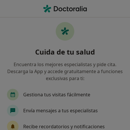
Men
Aislamiento Social • Albuixech, Valencia
Filtros
• 1
Seguro
Mapa
Especialistas en Aislamiento social en
Cuida de tu salud
Albuixech
Así organizamos los resultados
Encuentra los mejores especialistas y pide cita.
Descarga la App y accede gratuitamente a funciones
exclusivas para ti:
¿Qué especialidad estás buscando?
Psicólogo
Gestiona tus visitas fácilmente
Envía mensajes a tus especialistas
Recibe recordatorios y notificaciones