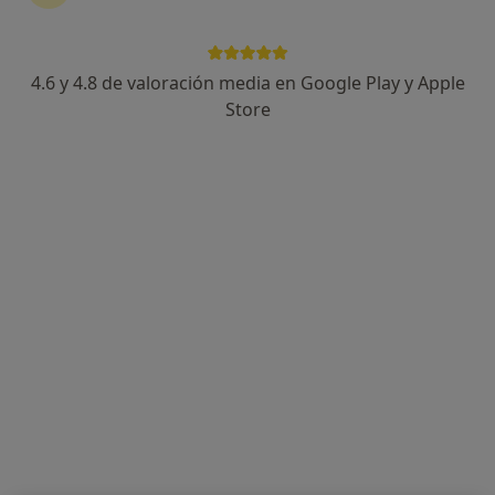
4.6 y 4.8 de valoración media en Google Play y Apple
Store
Opción de pago online
Florina Roxana Salcu
·
Ver más
Psicólogo
3 opiniones
Dirección
Online
Carrer de Cervantes 8, Massamagrell
•
Mapa
Florina Salcu
Primera visita Psicología
72 €
Este especialista no ofrece reserva de cita online en esta dirección.
Pedir una cita