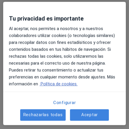
Tu privacidad es importante
Al aceptar, nos permites a nosotros y a nuestros
colaboradores utilizar cookies (o tecnologías similares)
para recopilar datos con fines estadísiticos y ofrecer
contenidos basados en tus hábitos de navegación. Si
Opción de pago online
rechazas todas las cookies, solo utilizaremos las
Raquel Nomdedeu Verdú
necesarias para el correcto uso de nuestra página.
Puedes retirar tu consentimiento o actualizar tus
·
Ver más
Psicóloga
preferencias en cualquier momento desde ajustes. Más
7 opiniones
información en
Política de cookies.
Enfoque cognitivo e integrativo
Bienestar emocional y autoconocimiento
Configurar
Terapia cercana y personalizada
Rechazarlas todas
Aceptar
Dirección
Online