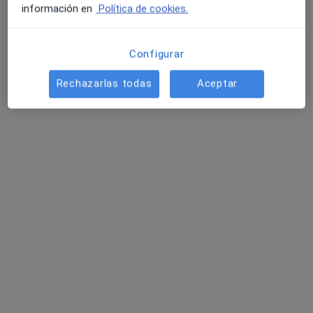
información en
Política de cookies.
Configurar
Rechazarlas todas
Aceptar
Dr. Miguel Henrique Reyes Cotes
·
Ver más
Neumólogo
11 opiniones
Dirección 1
Dirección 2
Online
Calle Miguel Hernández 12, Murcia
•
Mapa
Miguel Reyes. HQS Murcia.
Visita Neumología
Precio sin especificar