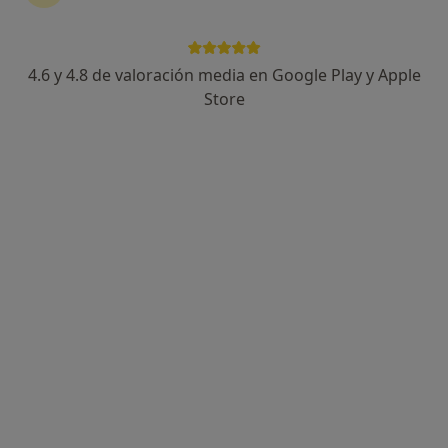
4.6 y 4.8 de valoración media en Google Play y Apple
Dra. Ana Mª Astudillo Cortés
Store
·
Ver más
Médica general
604 opiniones
Dirección
Online
Plaza Pintor Inocencio Medina Vera 1, Murcia
•
Mapa
Centro Médico Vistalegre
Consulta de Medicina General
50 €
Este especialista no ofrece reserva de cita online en esta dirección.
Pedir una cita