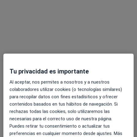
Dr. Francisco Martínez Cánovas
·
Ver más
Médico general
125 opiniones
Tu privacidad es importante
Dirección
Online
Al aceptar, nos permites a nosotros y a nuestros
colaboradores utilizar cookies (o tecnologías similares)
para recopilar datos con fines estadísiticos y ofrecer
Plaza Pintor Inocencio Medina Vera 1, Murcia
•
Mapa
contenidos basados en tus hábitos de navegación. Si
Centro Médico Vistalegre
rechazas todas las cookies, solo utilizaremos las
Consulta de Medicina General
50 €
necesarias para el correcto uso de nuestra página.
Este especialista no ofrece reserva de cita online en esta dirección.
Puedes retirar tu consentimiento o actualizar tus
preferencias en cualquier momento desde ajustes. Más
Pedir una cita