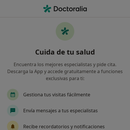
Men
Alergias Respiratorias • Murcia, Murcia
Filtros
• 1
Seguro
Mapa
Especialistas en Alergias respiratorias en
Cuida de tu salud
Murcia
Así organizamos los resultados
Encuentra los mejores especialistas y pide cita.
Descarga la App y accede gratuitamente a funciones
exclusivas para ti:
¿Qué especialidad estás buscando?
Médico general
Alergólogo
Otorrino
Gestiona tus visitas fácilmente
Envía mensajes a tus especialistas
Recibe recordatorios y notificaciones