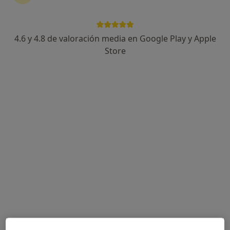
4.6 y 4.8 de valoración media en Google Play y Apple
Dr. Ángel Carrillo Espinosa
Store
·
Ver más
Pediatra
13 opiniones
Plaza Pintor Inocencio Medina Vera 1, Murcia
•
Mapa
Centro Médico Vistalegre
Visita Pediatría
65 €
Este especialista no ofrece reserva de cita online en esta dirección.
Pedir una cita