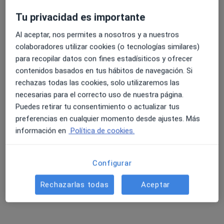
Tu privacidad es importante
Al aceptar, nos permites a nosotros y a nuestros
Centro Médico Vistalegre
colaboradores utilizar cookies (o tecnologías similares)
para recopilar datos con fines estadísiticos y ofrecer
·
Ver más
Médico general, Oftalmólogo, Pediatra
contenidos basados en tus hábitos de navegación. Si
1337 opiniones
rechazas todas las cookies, solo utilizaremos las
Plaza Pintor Inocencio Medina Vera 1, Murcia
•
Mapa
necesarias para el correcto uso de nuestra página.
Centro Médico Vistalegre
Puedes retirar tu consentimiento o actualizar tus
Visita Podología
32 €
preferencias en cualquier momento desde ajustes. Más
Mostrar más servicios
información en
Política de cookies.
Configurar
Dr. Fermin Espin
Irene López
Dra. Ana Mª Astudillo
Morales
Donamaria
Cortés
Rechazarlas todas
Aceptar
Ver todos los especialistas (9)
Ningún profesional de este centro tiene citas disponibles