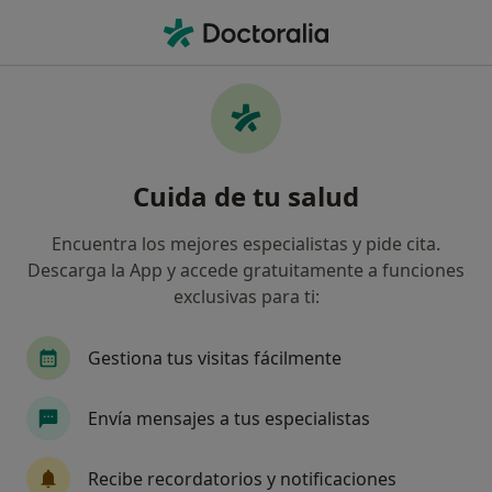
Men
Alergia Alimentaria • Murcia, Murcia
Filtros
• 1
Seguro
Mapa
Especialistas en Alergia alimentaria en
Cuida de tu salud
Murcia
Así organizamos los resultados
Encuentra los mejores especialistas y pide cita.
Descarga la App y accede gratuitamente a funciones
exclusivas para ti:
¿Qué especialidad estás buscando?
Alergólogo
Médico general
Pediatra
Gestiona tus visitas fácilmente
Envía mensajes a tus especialistas
Recibe recordatorios y notificaciones