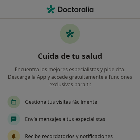
Men
Ansiedad Durante El Embarazo • Hernani, Guipúzcoa
Filtros
• 1
Mapa
Especialistas en Ansiedad durante el
Cuida de tu salud
embarazo en Hernani
Así organizamos los resultados
Encuentra los mejores especialistas y pide cita.
Descarga la App y accede gratuitamente a funciones
exclusivas para ti:
¿Qué especialidad estás buscando?
Psicólogo
Gestiona tus visitas fácilmente
Envía mensajes a tus especialistas
Recibe recordatorios y notificaciones