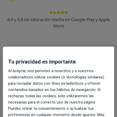
4.6 y 4.8 de valoración media en Google Play y Apple
Borja Makazaga
Store
·
Ver más
Terapeuta complementario
252 opiniones
Avenida de Isabel II 15, Donostia-San Sebastián
•
Mapa
Tuina Donostia
Tu privacidad es importante
Consulta online
Precio sin especificar
Este especialista no ofrece reserva de cita online en esta dirección.
Al aceptar, nos permites a nosotros y a nuestros
colaboradores utilizar cookies (o tecnologías similares)
Pedir una cita
para recopilar datos con fines estadísiticos y ofrecer
contenidos basados en tus hábitos de navegación. Si
rechazas todas las cookies, solo utilizaremos las
necesarias para el correcto uso de nuestra página.
Puedes retirar tu consentimiento o actualizar tus
preferencias en cualquier momento desde ajustes. Más