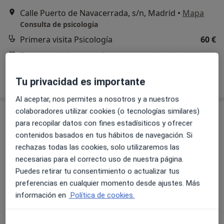
Calle Puerto de Navacerrada, s/n, Madrid
•
Mapa
Consulta de psicologia
Primera visita Psicología
60 €
Este especialista no ofrece reserva de cita online en esta dirección.
Pedir una cita
Tu privacidad es importante
Al aceptar, nos permites a nosotros y a nuestros
colaboradores utilizar cookies (o tecnologías similares)
para recopilar datos con fines estadísiticos y ofrecer
contenidos basados en tus hábitos de navegación. Si
rechazas todas las cookies, solo utilizaremos las
necesarias para el correcto uso de nuestra página.
Puedes retirar tu consentimiento o actualizar tus
preferencias en cualquier momento desde ajustes. Más
Opción de pago online
información en
Política de cookies.
Daniel Popa
·
Ver más
Psicólogo