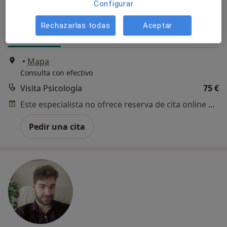
Configurar
118 opiniones
Rechazarlas todas
Aceptar
Dirección
Online
•
Mapa
Consulta con efectivo
Visita Psicología
75 €
Este especialista no ofrece reserva de cita online en esta dirección.
Pedir una cita