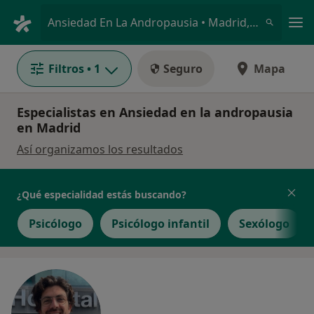
Men
Ansiedad En La Andropausia • Madrid, Madrid
Filtros
• 1
Seguro
Mapa
Especialistas en Ansiedad en la andropausia
en Madrid
Así organizamos los resultados
¿Qué especialidad estás buscando?
Psicólogo
Psicólogo infantil
Sexólogo