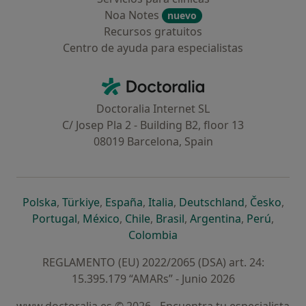
Noa Notes
nuevo
Recursos gratuitos
Centro de ayuda para especialistas
Contacto
Doctoralia - Página de inicio
Doctoralia Internet SL
C/ Josep Pla 2 - Building B2, floor 13
08019 Barcelona, Spain
se abre en una nueva pestaña
se abre en una nueva pestaña
se abre en una nueva pestaña
se abre en una nueva pes
se abre en 
se a
Polska
,
Türkiye
,
España
,
Italia
,
Deutschland
,
Česko
,
se abre en una nueva pestaña
se abre en una nueva pestaña
se abre en una nueva pestaña
se abre en una nueva p
se abre en 
se abr
Portugal
,
México
,
Chile
,
Brasil
,
Argentina
,
Perú
,
se abre en una nueva pe
Colombia
REGLAMENTO (EU) 2022/2065 (DSA) art. 24:
15.395.179 “AMARs” - Junio 2026