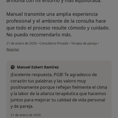
armonía con mi entorno y más equilibrada.
Manuel transmite una amplia experiencia
profesional y el ambiente de la consulta hace
que todo el proceso resulte cómodo y cuidado.
No puedo recomendarlo más.
21 de enero de 2026
•
Consultorio Privado
•
Terapia de pareja
•
en opinión del usuario PGB
Reportar
Manuel Esbert Ramírez
¡Excelente respuesta, PGB! Te agradezco de
corazón tus palabras y las valoro muy
positivamente porque reflejan fielmente el clima
y la labor de la alianza terapéutica que hacemos
juntos para mejorar tu calidad de vida personal
y de pareja.
21 de enero de 2026