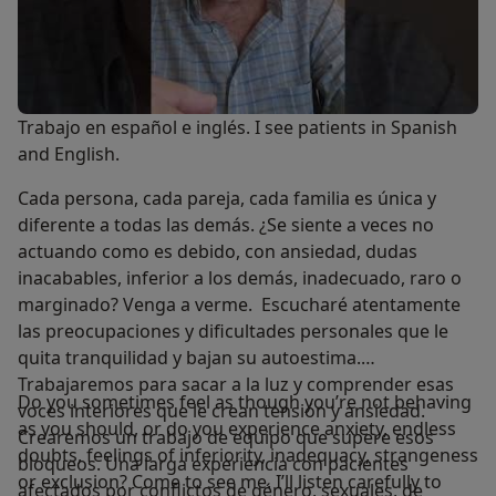
Trabajo en español e inglés. I see patients in Spanish
and English.
Cada persona, cada pareja, cada familia es única y
diferente a todas las demás. ¿Se siente a veces no
actuando como es debido, con ansiedad, dudas
inacabables, inferior a los demás, inadecuado, raro o
marginado? Venga a verme. Escucharé atentamente
las preocupaciones y dificultades personales que le
quita tranquilidad y bajan su autoestima.
Trabajaremos para sacar a la luz y comprender esas
Do you sometimes feel as though you’re not behaving
voces interiores que le crean tensión y ansiedad.
as you should, or do you experience anxiety, endless
Crearemos un trabajo de equipo que supere esos
doubts, feelings of inferiority, inadequacy, strangeness
bloqueos. Una larga experiencia con pacientes
or exclusion? Come to see me. I’ll listen carefully to
afectados por conflictos de género, sexuales, de