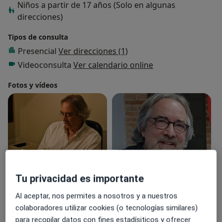
Niños a partir de 17 años (Solo en algunas
direcciones)
Tipos de consulta
Presencial
Ver direcciones (1)
Videoconsulta
Ver calendario online
Fotos y vídeos
Ver galería (4)
Tu privacidad es importante
Al aceptar, nos permites a nosotros y a nuestros
colaboradores utilizar cookies (o tecnologías similares)
Mostrar más detalles
sobre la experiencia
para recopilar datos con fines estadísiticos y ofrecer