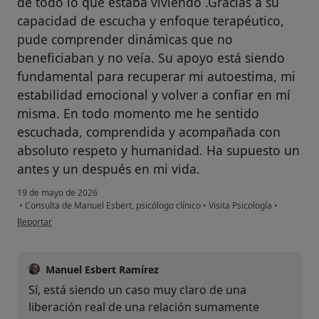
de todo lo que estaba viviendo .Gracias a su
capacidad de escucha y enfoque terapéutico,
pude comprender dinámicas que no
beneficiaban y no veía. Su apoyo está siendo
fundamental para recuperar mi autoestima, mi
estabilidad emocional y volver a confiar en mí
misma. En todo momento me he sentido
escuchada, comprendida y acompañada con
absoluto respeto y humanidad. Ha supuesto un
antes y un después en mi vida.
19 de mayo de 2026
•
Consulta de Manuel Esbert, psicólogo clínico
•
Visita Psicología
•
en opinión del usuario G.P
Reportar
Manuel Esbert Ramírez
Sí, está siendo un caso muy claro de una
liberación real de una relación sumamente