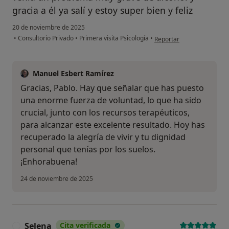
gracia a él ya salí y estoy super bien y feliz
20 de noviembre de 2025
en opinión del usuario Pab
•
Consultorio Privado
•
Primera visita Psicología
•
Reportar
Manuel Esbert Ramírez
Gracias, Pablo. Hay que señalar que has puesto
una enorme fuerza de voluntad, lo que ha sido
crucial, junto con los recursos terapéuticos,
para alcanzar este excelente resultado. Hoy has
recuperado la alegría de vivir y tu dignidad
personal que tenías por los suelos.
¡Enhorabuena!
24 de noviembre de 2025
Selena
Cita verificada
S