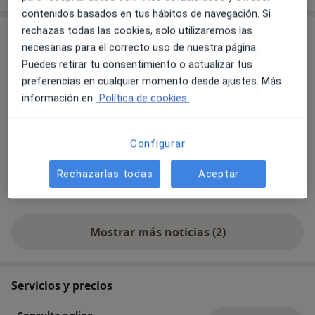
contenidos basados en tus hábitos de navegación. Si
rechazas todas las cookies, solo utilizaremos las
Novedades
necesarias para el correcto uso de nuestra página.
Manuel Esbert Ramírez
Puedes retirar tu consentimiento o actualizar tus
Pídame por whatsapp a mi móvil una cita: le
preferencias en cualquier momento desde ajustes. Más
propondré una entrevista de 30 minutos gratuita
información en
Política de cookies.
y sin compromiso para conocernos y saber cuál
es su situación. Si puedo serle de ayuda le
Configurar
ofreceré un plan de terapia con frecuencia de
sesiones, precios, horarios, etc.
Leer más
Rechazarlas todas
Aceptar
06/08/2025
Mostrar más noticias (2)
Servicios y precios