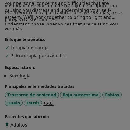
your personal concerns and difficulties that are
identidad, de relación o de trabajo me proporciona
causing you distress and undermining your self-
experiencia clínica para ayudar a esas personas, a sus
esteem. We’ll work together to bring to light and
parejas o a sus familias.
understand those inner voices that are causing you
Sobre mí
ver más
tension and anxiety. We’ll work as a team to overcome
these obstacles. My extensive experience with patients
Enfoque terapéutico
affected by issues relating to gender, sexuality, identity,
Terapia de pareja
relationships or work gives me the clinical expertise to
Psicoterapia para adultos
help these individuals, their partners or their families.
Especialista en:
Sexología
Principales enfermedades tratadas
Trastorno de ansiedad
Baja autoestima
Fobias
a11y_sr_more_diseases
Duelo
Estrés
+202
Pacientes que atiendo
Adultos