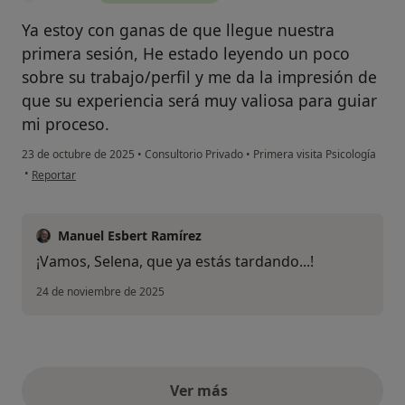
Ya estoy con ganas de que llegue nuestra
primera sesión, He estado leyendo un poco
sobre su trabajo/perfil y me da la impresión de
que su experiencia será muy valiosa para guiar
mi proceso.
23 de octubre de 2025
•
Consultorio Privado
•
Primera visita Psicología
en opinión del usuario Selena
•
Reportar
Manuel Esbert Ramírez
¡Vamos, Selena, que ya estás tardando...!
24 de noviembre de 2025
Ver más
opiniones anteriores