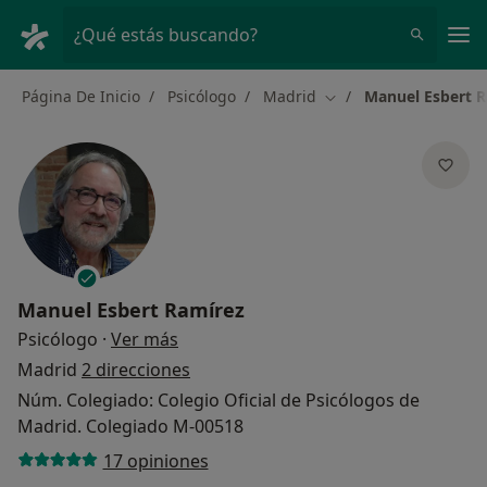
Men
¿Qué estás buscando?
Página De Inicio
Psicólogo
Madrid
Manuel Esbert 
Cambiar de ciudad
Manuel Esbert Ramírez
sobre las especializaciones
Psicólogo
·
Ver más
Madrid
2 direcciones
Núm. Colegiado: Colegio Oficial de Psicólogos de
Madrid. Colegiado M-00518
17 opiniones