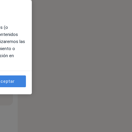
es (o
contenidos
lizaremos las
miento o
ción en
ceptar
ible