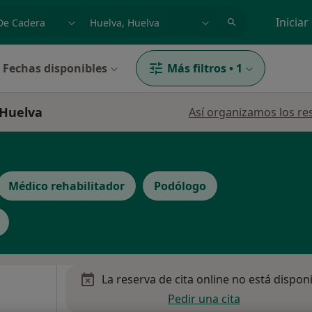
dad, enfermedad o nombre
p. ej. Madrid
Iniciar
Fechas disponibles
Más filtros
•
1
 Huelva
Así organizamos los re
Médico rehabilitador
Podólogo
La reserva de cita online no está dispon
Pedir una cita