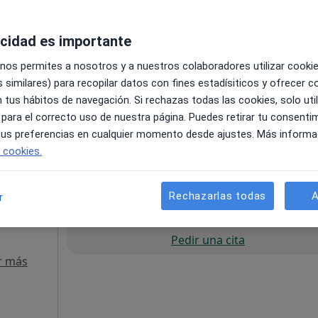
acidad es importante
 nos permites a nosotros y a nuestros colaboradores utilizar cooki
 similares) para recopilar datos con fines estadísiticos y ofrecer 
 tus hábitos de navegación. Si rechazas todas las cookies, solo uti
 para el correcto uso de nuestra página. Puedes retirar tu consenti
local Edificio Colón, Huelva
•
Mapa
 tus preferencias en cualquier momento desde ajustes. Más informa
e cookies.
50 €
Rechazarlas todas
A
r
La reserva de cita online no está dispon
Pedir una cita
r más