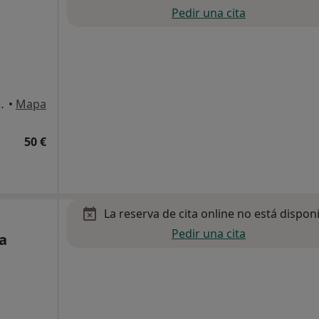
Pedir una cita
local Edificio Colón, Huelva
•
Mapa
50 €
La reserva de cita online no está dispon
Pedir una cita
a