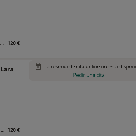
Primera visita Medicina Física y Rehabilitación
120 €
La reserva de cita online no está dispon
 Lara
Pedir una cita
Primera visita Traumatología y Cirugía Ortopédica
120 €