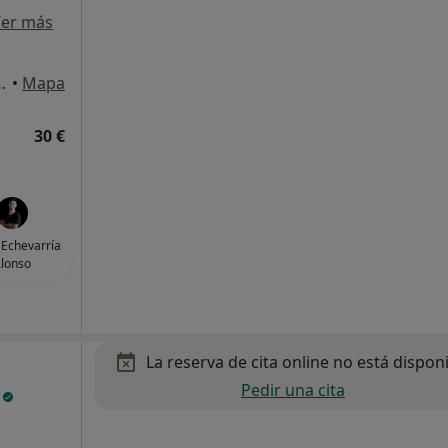
er más
local Edificio Colón, Huelva
•
Mapa
30 €
 Echevarría
lonso
La reserva de cita online no está dispon
Pedir una cita
n