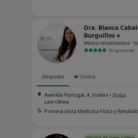
Dra. Blanca Cabal
Burguillos
·
V
Médica rehabilitadora
18 opiniones
Dirección
Online
Avenida Portugal, 4, Huelva
•
Mapa
Lara Clínica
Opción de pago online