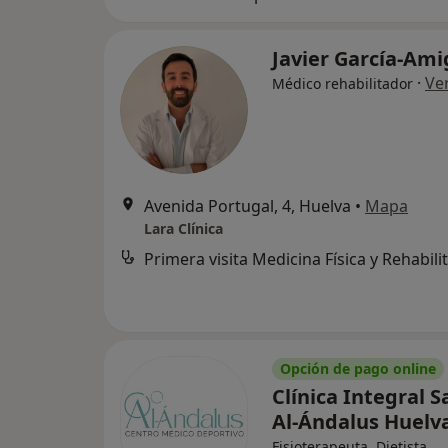
Javier García-Am
·
Ve
Médico rehabilitador
Avenida Portugal, 4, Huelva
•
Mapa
Lara Clínica
Opción de pago online
Clínica Integral S
Al-Ándalus Huelv
Fisioterapeuta, Dietista