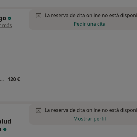
La reserva de cita online no está dispon
igo
Pedir una cita
r más
Primera visita Medicina Física y Rehabilitación
120 €
La reserva de cita online no está dispon
Mostrar perfil
alud
a