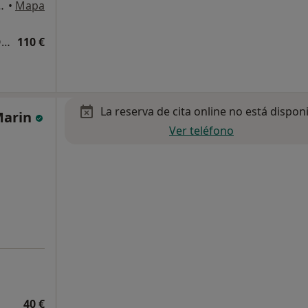
local Edificio Colón, Huelva
•
Mapa
Primera visita Traumatología y Cirugía Ortopédica
110 €
La reserva de cita online no está dispon
Marin
Ver teléfono
40 €