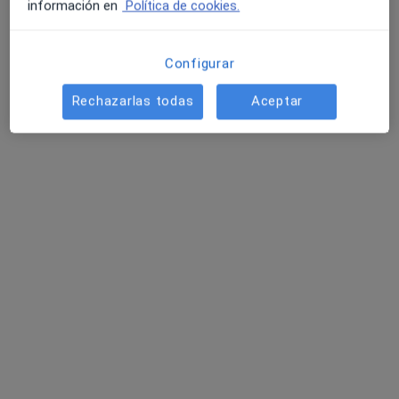
Este especialista no ofrece reserva de cita online en esta dirección.
información en
Política de cookies.
Pedir una cita
Configurar
Rechazarlas todas
Aceptar
Luana Lima Borges
·
Ver más
Psicóloga, Psicóloga infantil
12 opiniones
Dirección
Online
Plaza Mayor 10, 1º, oficina 26A, Leganés
•
Mapa