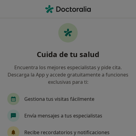
Men
Autoagresión • Leganés, Madrid
Filtros
• 1
Seguro
Mapa
Especialistas en Autoagresión en Leganés
Cuida de tu salud
Así organizamos los resultados
Encuentra los mejores especialistas y pide cita.
Descarga la App y accede gratuitamente a funciones
¿Qué especialidad estás buscando?
exclusivas para ti:
Psicólogo
Psicólogo infantil
Fisioterapeu
Gestiona tus visitas fácilmente
Envía mensajes a tus especialistas
Recibe recordatorios y notificaciones