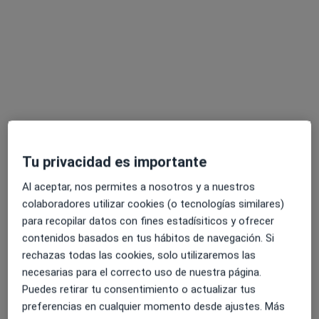
Sandra Delgado Fernández-Bermejo
Tu privacidad es importante
·
Ver más
Psicóloga, Psicóloga infantil
17 opiniones
Al aceptar, nos permites a nosotros y a nuestros
colaboradores utilizar cookies (o tecnologías similares)
Dirección
Online
para recopilar datos con fines estadísiticos y ofrecer
contenidos basados en tus hábitos de navegación. Si
rechazas todas las cookies, solo utilizaremos las
Plaza Mayor 10, 1º, oficina 26A, Leganés
•
Mapa
necesarias para el correcto uso de nuestra página.
Psikigai Psicología
Puedes retirar tu consentimiento o actualizar tus
Primera visita Psicología
60 €
preferencias en cualquier momento desde ajustes. Más