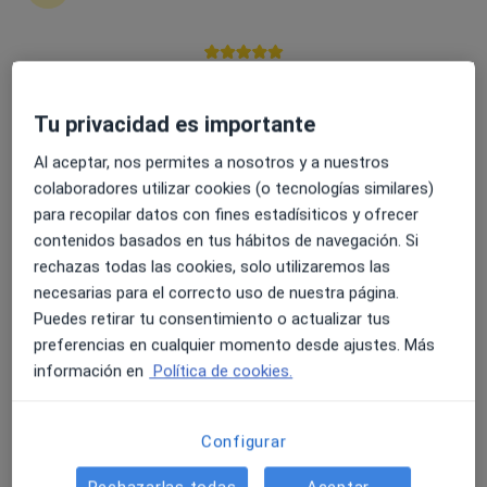
4.6 y 4.8 de valoración media en Google Play y Apple
Dr. Oliver Valenzuela Molina
Store
·
Ver más
Pediatra
Tu privacidad es importante
172 opiniones
Al aceptar, nos permites a nosotros y a nuestros
colaboradores utilizar cookies (o tecnologías similares)
Dirección
Online
para recopilar datos con fines estadísiticos y ofrecer
contenidos basados en tus hábitos de navegación. Si
Pl. Don Ventura 2, bajo, Armilla
•
Mapa
rechazas todas las cookies, solo utilizaremos las
Policlínica San Miguel
necesarias para el correcto uso de nuestra página.
Primera visita Pediatría
60 €
Puedes retirar tu consentimiento o actualizar tus
preferencias en cualquier momento desde ajustes. Más
Este especialista no ofrece reserva de cita online en esta dirección.
información en
Política de cookies.
Pedir una cita
Configurar