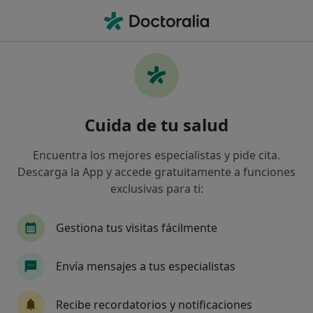
Men
Bronquiolitis • Armilla, Granada
Filtros
• 1
Mapa
Especialistas en Bronquiolitis en Armilla
Cuida de tu salud
Así organizamos los resultados
Encuentra los mejores especialistas y pide cita.
Descarga la App y accede gratuitamente a funciones
¿Qué especialidad estás buscando?
exclusivas para ti:
Neumólogo
Pediatra
Neumólogo pediátr
Gestiona tus visitas fácilmente
Envía mensajes a tus especialistas
Recibe recordatorios y notificaciones