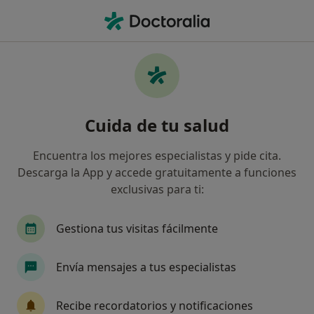
Men
Bursitis • Tomares, Sevilla
Filtros
• 1
Mapa
Especialistas en Bursitis en Tomares
Cuida de tu salud
Así organizamos los resultados
Encuentra los mejores especialistas y pide cita.
Descarga la App y accede gratuitamente a funciones
¿Qué especialidad estás buscando?
exclusivas para ti:
Fisioterapeuta
Especialista en Medicina del D
Gestiona tus visitas fácilmente
Envía mensajes a tus especialistas
Recibe recordatorios y notificaciones