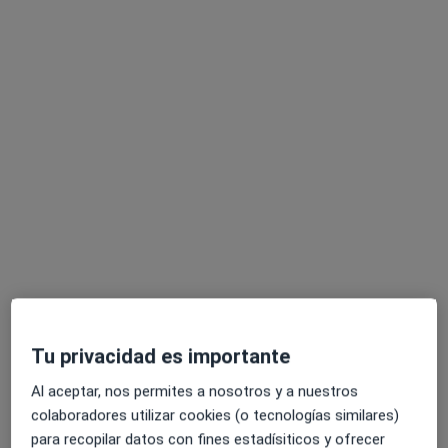
Sergio Buzón Barea
·
Ver más
Fisioterapeuta
117 opiniones
Avenida Blas Infante 1 planta 3, puerta 307, Tomares
•
Mapa
Clínica Dr. Pineda
Primera visita fisioterapia
40 €
Este especialista no ofrece reserva de cita online en esta dirección.
Tu privacidad es importante
Pedir una cita
Al aceptar, nos permites a nosotros y a nuestros
colaboradores utilizar cookies (o tecnologías similares)
para recopilar datos con fines estadísiticos y ofrecer