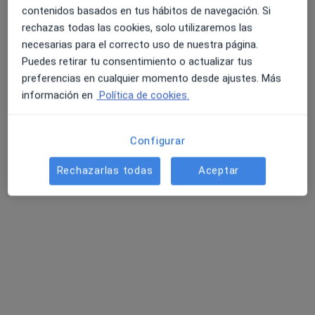
contenidos basados en tus hábitos de navegación. Si
rechazas todas las cookies, solo utilizaremos las
necesarias para el correcto uso de nuestra página.
Puedes retirar tu consentimiento o actualizar tus
preferencias en cualquier momento desde ajustes. Más
información en
Política de cookies.
Jose Ramón Benítez Fernández
·
Ver más
Fisioterapeuta
5 opiniones
Configurar
Dirección 1
Dirección 2
Rechazarlas todas
Aceptar
La Fuente 12, Manzana 5, Local 1, Tomares
•
Mapa
Clínica Barbosa & Collado Fisioterapia
Visita Fisioterapia
Precio sin especificar
Este especialista no ofrece reserva de cita online en esta dirección.
Pedir una cita