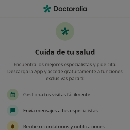
Men
Cefalea Dolor De Cabeza • Martorell, Barcelona
Filtros
• 1
Seguro
Mapa
Especialistas en Cefalea (dolor de cabeza)
Cuida de tu salud
en Martorell
Así organizamos los resultados
Encuentra los mejores especialistas y pide cita.
Descarga la App y accede gratuitamente a funciones
exclusivas para ti:
¿Qué especialidad estás buscando?
Psicólogo
Médico general
Fisioterapeuta
Gestiona tus visitas fácilmente
Envía mensajes a tus especialistas
Recibe recordatorios y notificaciones