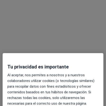
Mercè Castro Barbarà
Psicólogo
44 opiniones
Dirección 1
Dirección 2
Online
C/Rector juanico,13 baixos, Sant Andreu de la Barca
•
Mapa
Centre Psicologic Barri Antic
Tu privacidad es importante
Primera visita Psicología
65 €
Al aceptar, nos permites a nosotros y a nuestros
Este especialista no ofrece reserva de cita online en esta dirección.
colaboradores utilizar cookies (o tecnologías similares)
para recopilar datos con fines estadísiticos y ofrecer
Pedir una cita
contenidos basados en tus hábitos de navegación. Si
rechazas todas las cookies, solo utilizaremos las
necesarias para el correcto uso de nuestra página.