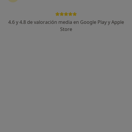
4.6 y 4.8 de valoración media en Google Play y Apple
Tasio Martínez
Store
·
Ver más
Terapeuta complementario
13 opiniones
Avinguda de Pau Claris, 2, Martorell
•
Mapa
Kushala Ayurveda
Masaje deportivo
49 €
Este especialista no ofrece reserva de cita online en esta dirección.
Pedir una cita