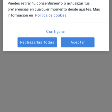
Puedes retirar tu consentimiento o actualizar tus
preferencias en cualquier momento desde ajustes. Más
información en
Política de cookies.
Configurar
Ala Psicologia
Rechazarlas todas
Aceptar
Psicólogo, Psicólogo infantil
C/ Cervelló, 7, Martorell
•
Mapa
Ala Psicologia
Primera visita Psicología
65 €
Ningún profesional de este centro tiene citas disponibles
Mostrar perfil