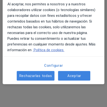
Al aceptar, nos permites a nosotros y a nuestros
colaboradores utilizar cookies (o tecnologías similares)
para recopilar datos con fines estadísiticos y ofrecer
4.6 y 4.8 de valoración media en Google Play y Apple
Dra. Jurate Lipeikaite Simonaviciute
contenidos basados en tus hábitos de navegación. Si
Store
·
Ver más
Médica general
rechazas todas las cookies, solo utilizaremos las
243 opiniones
necesarias para el correcto uso de nuestra página.
Puedes retirar tu consentimiento o actualizar tus
Dirección
Online
preferencias en cualquier momento desde ajustes. Más
información en
Política de cookies.
Plaça Major, 7-8 1º1ª, Vic
•
Mapa
Consultorio privado
Configurar
Consulta online
65 €
Rechazarlas todas
Aceptar
Este especialista no ofrece reserva de cita online en esta dirección.
Pedir una cita
Búsquedas relacionadas