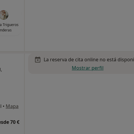
a Trigueros
nderas
La reserva de cita online no está dispon
Mostrar perfil
,
l
•
Mapa
esde 70 €