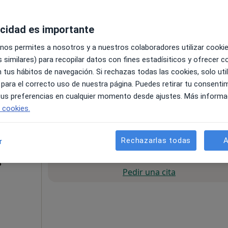
acidad es importante
 nos permites a nosotros y a nuestros colaboradores utilizar cooki
 similares) para recopilar datos con fines estadísiticos y ofrecer 
Online 3
 tus hábitos de navegación. Si rechazas todas las cookies, solo uti
 para el correcto uso de nuestra página. Puedes retirar tu consenti
 tus preferencias en cualquier momento desde ajustes. Más informa
e cookies.
120 €
Rechazarlas todas
A
r
La reserva de cita online no está dispon
s
Pedir una cita