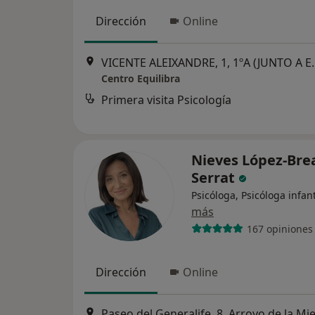
Dirección
Online
VICENTE ALEIXANDRE, 1, 1ºA (JUNTO
Centro Equilibra
Primera visita Psicología
Nieves López-Bre
Serrat
Psicóloga, Psicóloga infant
más
167 opiniones
Dirección
Online
Paseo del Generalife, 8, Arroyo de la Mie