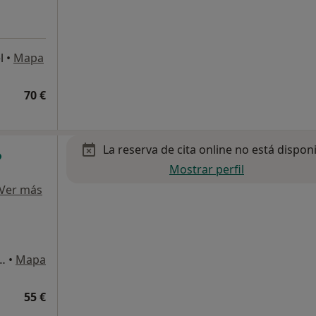
l
•
Mapa
70 €
La reserva de cita online no está dispon
Mostrar perfil
Ver más
 A ESTACIÓN DE TREN DE ARROYO DE LA MIEL), Benalmádena
•
Mapa
55 €