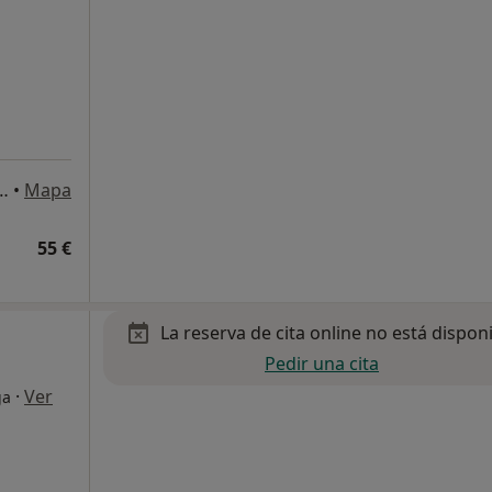
17, local 8 9, Benalmádena Costa
•
Mapa
55 €
La reserva de cita online no está dispon
Pedir una cita
·
Ver
ga