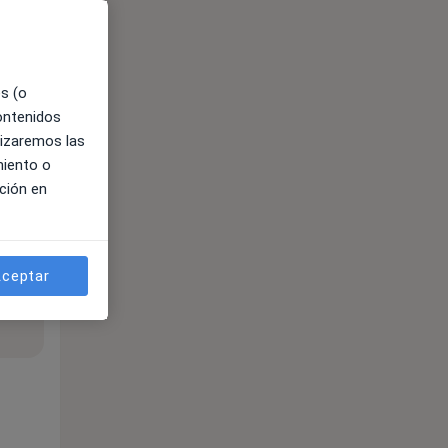
es (o
contenidos
lizaremos las
miento o
ción en
ceptar
ible