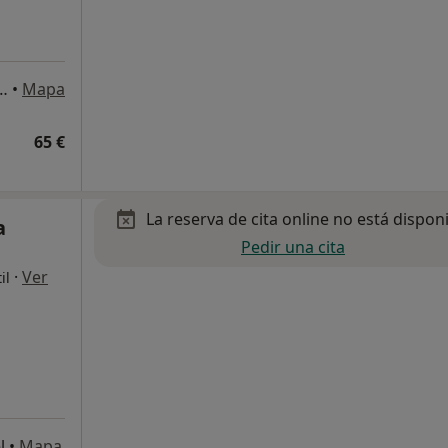
 A ESTACIÓN DE TREN DE ARROYO DE LA MIEL), Benalmádena
•
Mapa
65 €
La reserva de cita online no está dispon
a
Pedir una cita
·
Ver
il
l
•
Mapa