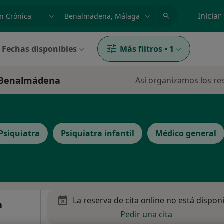
dad, enfermedad o nombre
p. ej. Madrid
Iniciar
Fechas disponibles
Más filtros
•
1
n Benalmádena
Así organizamos los re
Psiquiatra
Psiquiatra infantil
Médico general
La reserva de cita online no está dispon
a
Pedir una cita