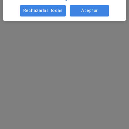
Rechazarlas todas
Aceptar
Ainhoa Moreno Faus
·
Ver más
Psicóloga
89 opiniones
Dirección
Online
Carrer Baixada Estació 10, Xàtiva
•
Mapa
Henko Psicoterapia
Primera visita Psicología
desde 60 €
Este especialista no ofrece reserva de cita online en esta dirección.