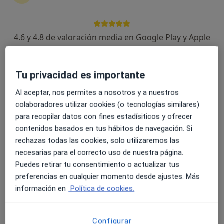
4.6 y 4.8 de valoración media en Google Play y Apple
Joaquín Pastor Sirera
Store
·
Ver más
Psicólogo
Tu privacidad es importante
128 opiniones
Al aceptar, nos permites a nosotros y a nuestros
Dirección
Online
colaboradores utilizar cookies (o tecnologías similares)
para recopilar datos con fines estadísiticos y ofrecer
Calle Carlos Sarthou 19 - 1º, Xàtiva
•
Mapa
contenidos basados en tus hábitos de navegación. Si
Clínica de Psicología y Salud
rechazas todas las cookies, solo utilizaremos las
necesarias para el correcto uso de nuestra página.
Orientación a familiares
70 €
Puedes retirar tu consentimiento o actualizar tus
Este especialista no ofrece reserva de cita online en esta dirección.
preferencias en cualquier momento desde ajustes. Más
información en
Política de cookies.
Pedir una cita
Configurar