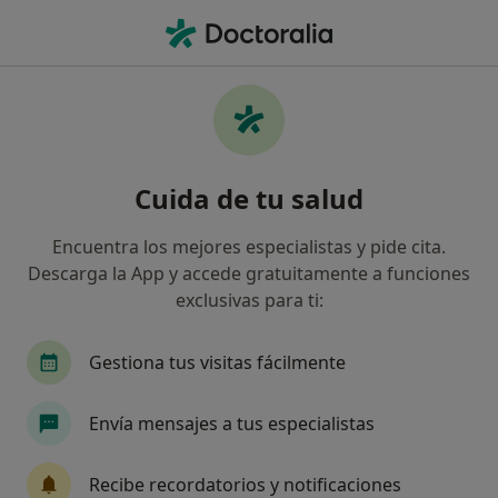
Men
Depresión Crónica • Xàtiva, Valencia
Filtros
• 1
Mapa
Especialistas en Depresión crónica en
Cuida de tu salud
Xàtiva
Así organizamos los resultados
Encuentra los mejores especialistas y pide cita.
Descarga la App y accede gratuitamente a funciones
exclusivas para ti:
¿Qué especialidad estás buscando?
Psicólogo
Gestiona tus visitas fácilmente
Envía mensajes a tus especialistas
Recibe recordatorios y notificaciones