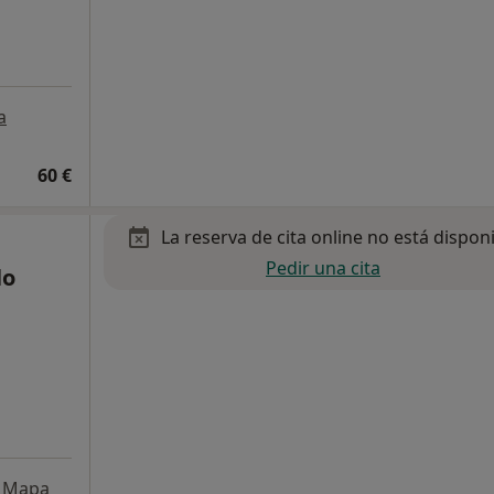
a
60 €
La reserva de cita online no está dispon
Pedir una cita
lo
Mapa