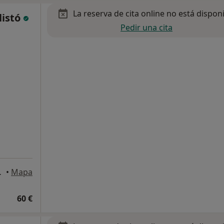
La reserva de cita online no está dispon
listó
Pedir una cita
, Valencia
•
Mapa
60 €