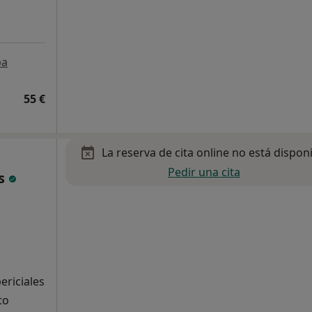
pa
55 €
La reserva de cita online no está dispon
Pedir una cita
es
ericiales
to