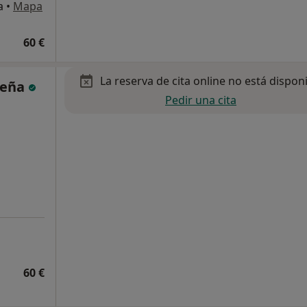
a
•
Mapa
60 €
La reserva de cita online no está dispon
beña
Pedir una cita
60 €