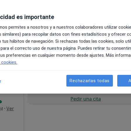
·
Ver
a
acidad es importante
 nos permites a nosotros y a nuestros colaboradores utilizar cooki
 similares) para recopilar datos con fines estadísiticos y ofrecer 
 tus hábitos de navegación. Si rechazas todas las cookies, solo uti
 para el correcto uso de nuestra página. Puedes retirar tu consenti
 tus preferencias en cualquier momento desde ajustes. Más informa
pa
e cookies.
Primera visita Medicinas y Terapias Complementarias
55 €
Rechazarlas todas
A
r
La reserva de cita online no está dispon
Pedir una cita
·
Ver
il