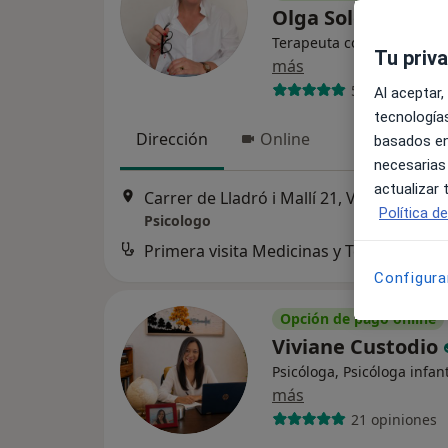
Olga Solomatina
Terapeuta complementari
Tu priv
más
5 opiniones
Al aceptar,
tecnologías
Dirección
Online
basados en
necesarias
actualizar
Carrer de Lladró i Mallí 21, Valencia
•
Ma
Política d
Psicologo
Configura
Opción de pago online
Viviane Custodio
Psicóloga, Psicóloga infant
más
21 opiniones