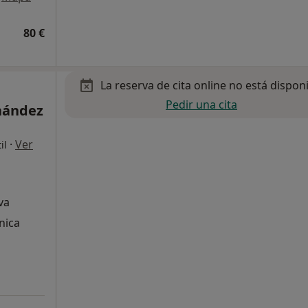
80 €
La reserva de cita online no está dispon
Pedir una cita
nández
·
Ver
il
va
nica