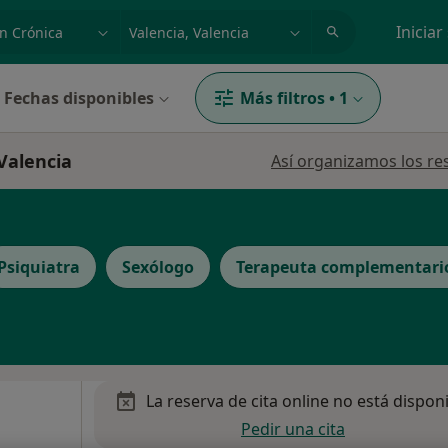
dad, enfermedad o nombre
p. ej. Madrid
Iniciar
Fechas disponibles
Más filtros
•
1
Valencia
Así organizamos los re
Psiquiatra
Sexólogo
Terapeuta complementari
La reserva de cita online no está dispon
Pedir una cita