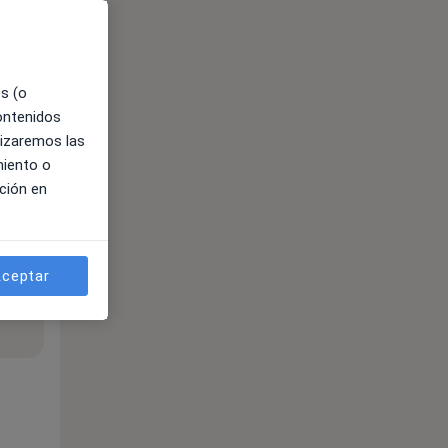
es (o
contenidos
lizaremos las
miento o
ción en
ceptar
ible