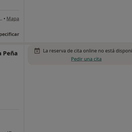
Antigua, 17-Bajos A, Sevilla
•
Mapa
pecificar
La reserva de cita online no está dispon
la Peña
Pedir una cita