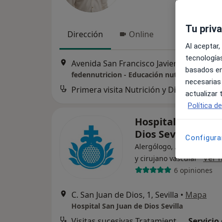
Tu priv
Dirección
Online
Al aceptar,
tecnologías
Avenida San Francisco 
basados en
fedennutricion - Educación nutricional y sal
necesarias
Primera visita Nutrición y Dietética
actualizar
Política d
Hospital San Juan
Dios Sevilla
Configura
Alergólogo, Anestesista, 
·
Ver 
y cirujano vascular
6 opiniones
C. San Juan de Dios, 1, Sevilla
•
Mapa
Hospital San Juan de Dios Sevilla
Visitas sucesivas Tratamiento del Dolor
Servicio