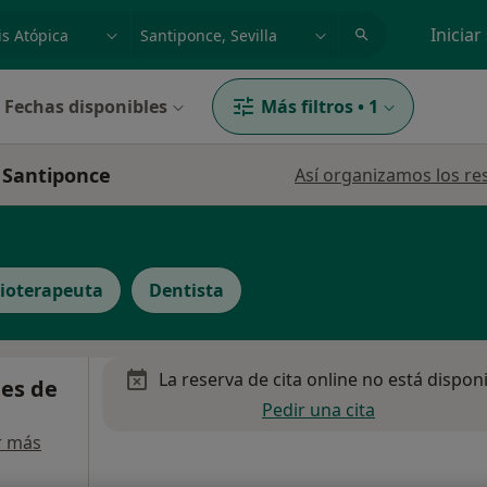
dad, enfermedad o nombre
p. ej. Madrid
Iniciar
Fechas disponibles
Más filtros
•
1
n Santiponce
Así organizamos los re
sioterapeuta
Dentista
La reserva de cita online no está dispon
les de
Pedir una cita
r más