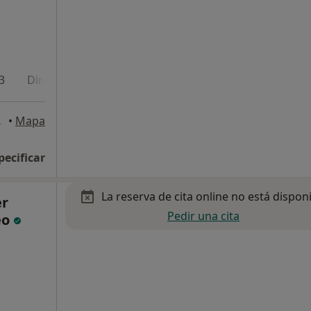
3
Dirección 4
Dirección 5
a Cuesta
•
Mapa
pecificar
La reserva de cita online no está dispon
er
Pedir una cita
eo