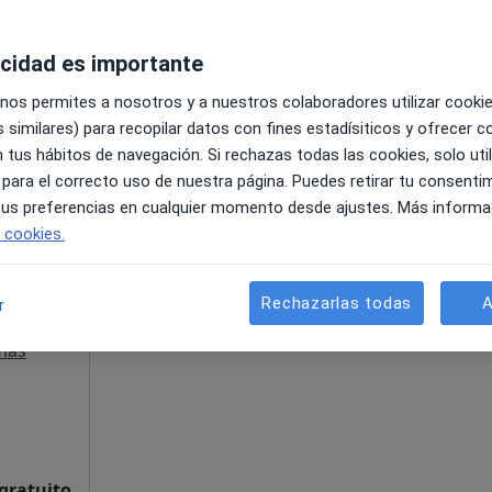
acidad es importante
 nos permites a nosotros y a nuestros colaboradores utilizar cooki
 similares) para recopilar datos con fines estadísiticos y ofrecer 
Javier 9 planta 8, módulo 22, Sevilla
•
Mapa
 tus hábitos de navegación. Si rechazas todas las cookies, solo uti
ud
 para el correcto uso de nuestra página. Puedes retirar tu consenti
75 €
 tus preferencias en cualquier momento desde ajustes. Más informa
e cookies.
La reserva de cita online no está dispon
 de
Mostrar perfil
Rechazarlas todas
A
r
Angiólogo
más
 gratuito