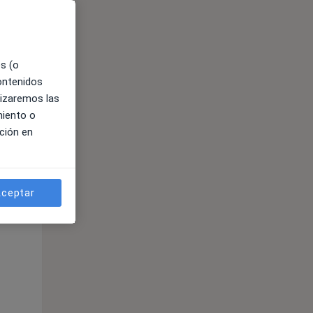
es (o
contenidos
lizaremos las
miento o
ción en
ible
ceptar