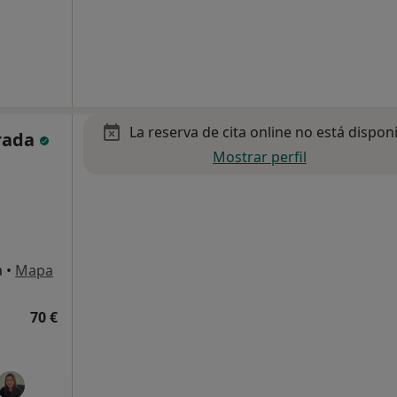
La reserva de cita online no está dispon
grada
Mostrar perfil
a
•
Mapa
70 €