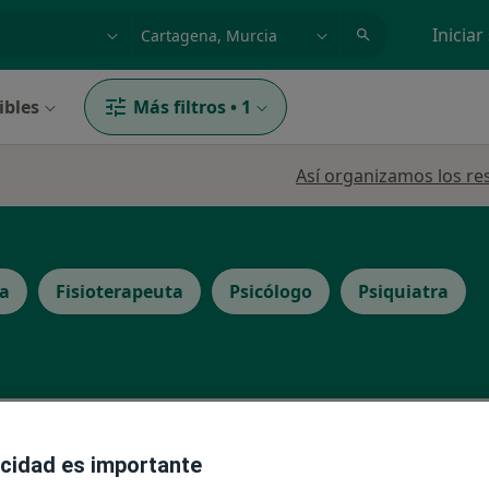
dad, enfermedad o nombre
p. ej. Madrid
Iniciar
ibles
Más filtros
•
1
Así organizamos los re
ta
Fisioterapeuta
Psicólogo
Psiquiatra
La reserva de cita online no está dispon
e
acidad es importante
Pedir una cita