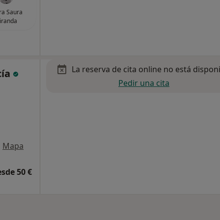
ra Saura
iranda
La reserva de cita online no está dispon
cía
Pedir una cita
•
Mapa
esde 50 €