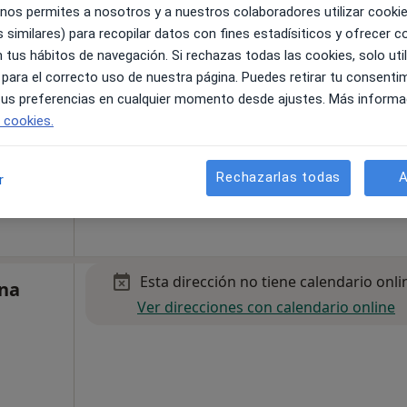
 nos permites a nosotros y a nuestros colaboradores utilizar cooki
 similares) para recopilar datos con fines estadísiticos y ofrecer 
 tus hábitos de navegación. Si rechazas todas las cookies, solo uti
 para el correcto uso de nuestra página. Puedes retirar tu consenti
 tus preferencias en cualquier momento desde ajustes. Más informa
e cookies.
a
•
Mapa
Rechazarlas todas
A
r
120 €
Esta dirección no tiene calendario onli
ina
Ver direcciones con calendario online