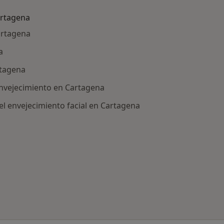
artagena
artagena
a
rtagena
envejecimiento en Cartagena
del envejecimiento facial en Cartagena
ría: Otras enfermedades en Cartagena