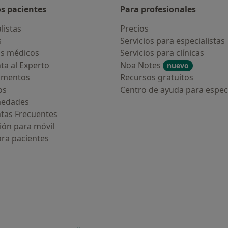
os pacientes
Para profesionales
listas
Precios
s
Servicios para especialistas
s médicos
Servicios para clínicas
ta al Experto
Noa Notes
nuevo
amentos
Recursos gratuitos
os
Centro de ayuda para especi
medades
tas Frecuentes
ión para móvil
ara pacientes