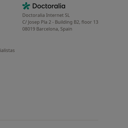
Contacto
Doctoralia - Página de inicio
Doctoralia Internet SL
C/ Josep Pla 2 - Building B2, floor 13
08019 Barcelona, Spain
alistas