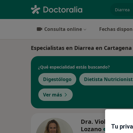
especiali
Consulta online
Fechas dispon
Especialistas en Diarrea en Cartagena
¿Qué especialidad estás buscando?
Digestólogo
Dietista Nutricionis
Ver más
Dra. Violeta Sastr
Tu priv
Lozano