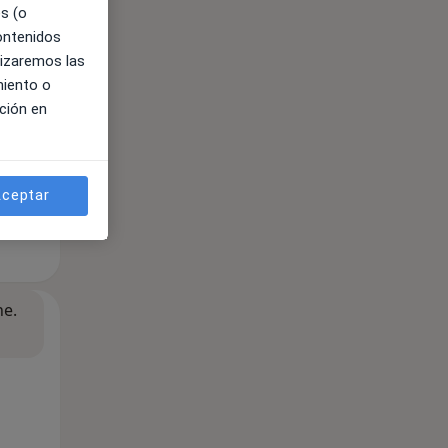
es (o
contenidos
lizaremos las
miento o
ción en
ceptar
ne.