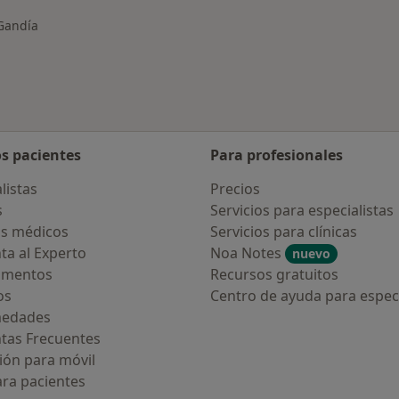
Gandía
ar de ciudad
os pacientes
Para profesionales
listas
Precios
s
Servicios para especialistas
s médicos
Servicios para clínicas
ta al Experto
Noa Notes
nuevo
amentos
Recursos gratuitos
os
Centro de ayuda para especi
medades
tas Frecuentes
ión para móvil
ara pacientes