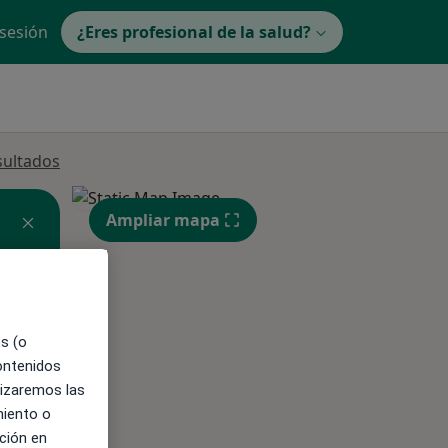
 sesión
¿Eres profesional de la salud?
sultados
Ampliar mapa
es (o
contenidos
lizaremos las
ible
miento o
ción en