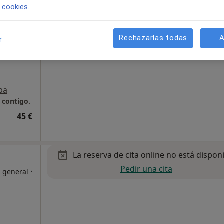
e cookies.
Rechazarlas todas
A
r
pa
d contigo.
45 €
La reserva de cita online no está dispon
Pedir una cita
·
o general