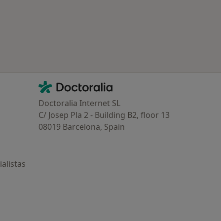
Contacto
Doctoralia - Página de inicio
Doctoralia Internet SL
C/ Josep Pla 2 - Building B2, floor 13
08019 Barcelona, Spain
alistas