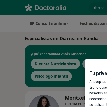
especiali
Consulta online
Fechas dispon
Especialistas en Diarrea en Gandía
¿Qué especialidad estás buscando?
Dietista Nutricionista
Médico de 
Tu priv
Psicólogo infantil
Al aceptar,
tecnologías
basados en
Meritxell Sarrió 
necesarias
·
Ve
Dietista nutricionista
actualizar