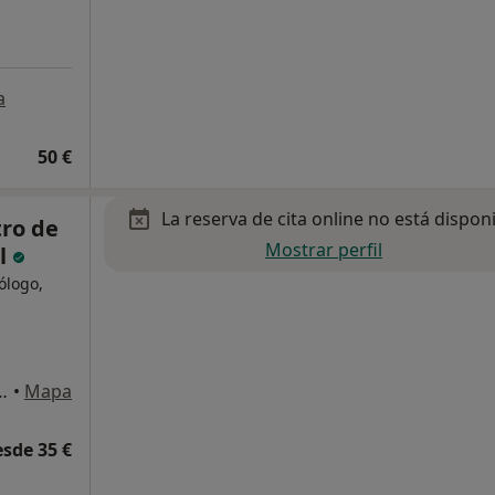
a
50 €
La reserva de cita online no está dispon
tro de
Mostrar perfil
al
cólogo,
ix, Gandia, España, Gandía
•
Mapa
esde 35 €