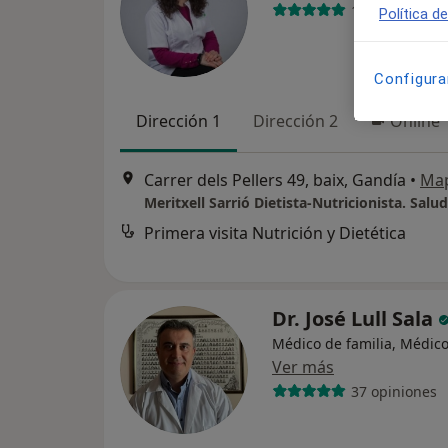
138 opiniones
Política d
Configura
Dirección 1
Dirección 2
Online
Carrer dels Pellers 49, baix, Gandía
•
Ma
Meritxell Sarrió Dietista-Nutricionista. Salu
Primera visita Nutrición y Dietética
Dr. José Lull Sala
Médico de familia, Médic
Ver más
37 opiniones