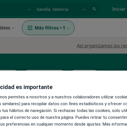
dad, enfermedad o nombre
p. ej. Madrid
Iniciar
ibles
Más filtros
•
1
Así organizamos los re
familia
Médico general
Psicólogo
acidad es importante
 nos permites a nosotros y a nuestros colaboradores utilizar cooki
 similares) para recopilar datos con fines estadísiticos y ofrecer 
 tus hábitos de navegación. Si rechazas todas las cookies, solo uti
La reserva de cita online no está dispon
Puig
 para el correcto uso de nuestra página. Puedes retirar tu consenti
Pedir una cita
r más
 tus preferencias en cualquier momento desde ajustes. Más informa