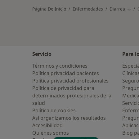
Página De Inicio
Enfermedades
Diarrea
Cambi
Servicio
Para l
Términos y condiciones
Especia
Política privacidad pacientes
Clínica
Política privacidad profesionales
Seguro
Política de privacidad para
Pregun
determinados profesionales de la
Medic
salud
Servici
guna vez has usado una app o
Política de cookies
Enfer
tbot de IA para hablar sobre un
a emocional o psicológico?
Así organizamos los resultados
Pregun
Accesibilidad
Aplicac
Sí, varias veces
Quiénes somos
Blog p