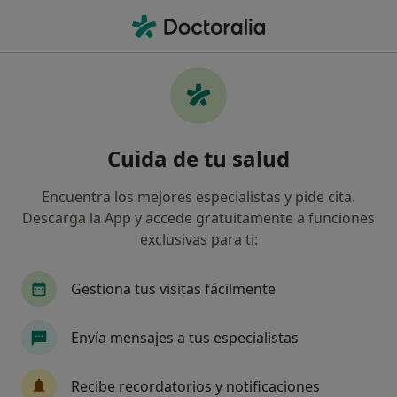
Men
Diarrea • Granada, Granada
Filtros
• 1
Seguro
Mapa
Especialistas en Diarrea en Granada
Cuida de tu salud
Así organizamos los resultados
Encuentra los mejores especialistas y pide cita.
Descarga la App y accede gratuitamente a funciones
¿Qué especialidad estás buscando?
exclusivas para ti:
Dietista Nutricionista
Digestólogo
Médico
Gestiona tus visitas fácilmente
Envía mensajes a tus especialistas
Recibe recordatorios y notificaciones