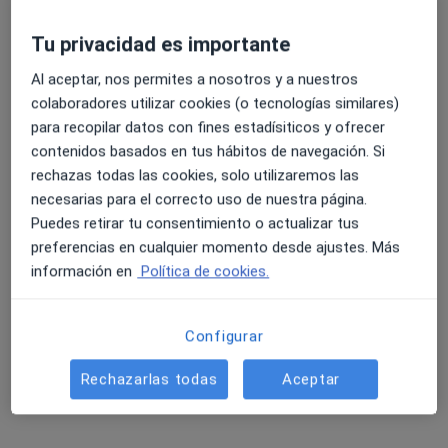
Tu privacidad es importante
Al aceptar, nos permites a nosotros y a nuestros
colaboradores utilizar cookies (o tecnologías similares)
para recopilar datos con fines estadísiticos y ofrecer
contenidos basados en tus hábitos de navegación. Si
Dr. Oliver Valenzuela Molina
rechazas todas las cookies, solo utilizaremos las
·
Ver más
Pediatra
necesarias para el correcto uso de nuestra página.
172 opiniones
Puedes retirar tu consentimiento o actualizar tus
preferencias en cualquier momento desde ajustes. Más
Dirección
Online
información en
Política de cookies.
Pl. Don Ventura 2, bajo, Armilla
•
Mapa
Configurar
Policlínica San Miguel
Rechazarlas todas
Aceptar
Primera visita Pediatría
60 €
Este especialista no ofrece reserva de cita online en esta dirección.