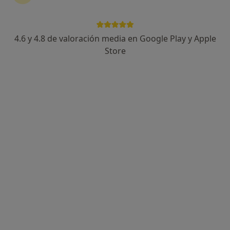
4.6 y 4.8 de valoración media en Google Play y Apple
Sara Gonzalo de Toro
Store
·
Ver más
Fisioterapeuta
140 opiniones
Calle Esteban Ramírez Martínez 2, Edificio Borja, 4ºC y D, Jaén
•
Mapa
VCV Fisioterapia
Primera visita fisioterapia
22 €
Este especialista no ofrece reserva de cita online en esta dirección.
Pedir una cita