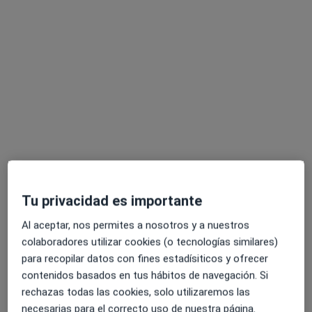
Sergio Pérez Luque
·
Ver más
Fisioterapeuta
127 opiniones
Calle Esteban Ramírez Martínez 2, Edificio Borja, 4ºC y D, Jaén
•
Mapa
VCV Fisioterapia
Primera visita fisioterapia
22 €
Este especialista no ofrece reserva de cita online en esta dirección.
Tu privacidad es importante
Pedir una cita
Al aceptar, nos permites a nosotros y a nuestros
colaboradores utilizar cookies (o tecnologías similares)
para recopilar datos con fines estadísiticos y ofrecer
contenidos basados en tus hábitos de navegación. Si
rechazas todas las cookies, solo utilizaremos las
necesarias para el correcto uso de nuestra página.