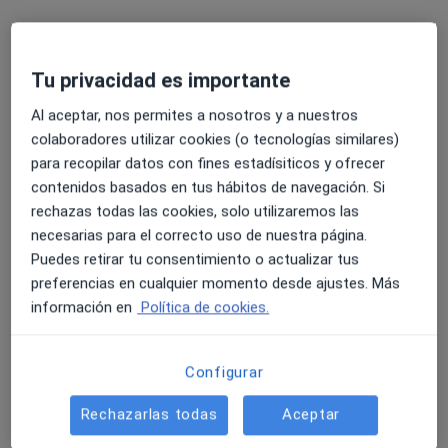
Victor Castro Valenzuela
Tu privacidad es importante
·
Ver más
Fisioterapeuta
Al aceptar, nos permites a nosotros y a nuestros
164 opiniones
colaboradores utilizar cookies (o tecnologías similares)
para recopilar datos con fines estadísiticos y ofrecer
Dirección
Online
contenidos basados en tus hábitos de navegación. Si
rechazas todas las cookies, solo utilizaremos las
Calle Esteban Ramírez Martínez 2, Edificio Borja, 4ºC y D, Jaén
•
Mapa
necesarias para el correcto uso de nuestra página.
VCV Fisioterapia
Puedes retirar tu consentimiento o actualizar tus
Consulta online
30 €
preferencias en cualquier momento desde ajustes. Más
información en
Política de cookies.
Este especialista no ofrece reserva de cita online en esta dirección.
Pedir una cita
Configurar
Rechazarlas todas
Aceptar