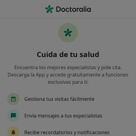
Men
Hombro Congelado • Jaén, Jaén
Filtros
• 1
Seguro
Mapa
Especialistas en Hombro congelado en Jaén
Cuida de tu salud
Así organizamos los resultados
Encuentra los mejores especialistas y pide cita.
Descarga la App y accede gratuitamente a funciones
¿Qué especialidad estás buscando?
exclusivas para ti:
Fisioterapeuta
Traumatólogo
Logopeda
Gestiona tus visitas fácilmente
Envía mensajes a tus especialistas
Recibe recordatorios y notificaciones