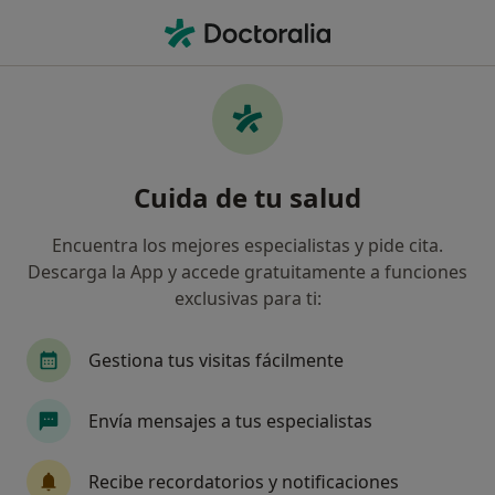
Men
Dolor Cervical • Jaén, Jaén
Filtros
• 1
Seguro
Mapa
Especialistas en Dolor cervical en Jaén
Cuida de tu salud
Así organizamos los resultados
Encuentra los mejores especialistas y pide cita.
Descarga la App y accede gratuitamente a funciones
¿Qué especialidad estás buscando?
exclusivas para ti:
Fisioterapeuta
Médico general
Traumató
Gestiona tus visitas fácilmente
Envía mensajes a tus especialistas
Recibe recordatorios y notificaciones