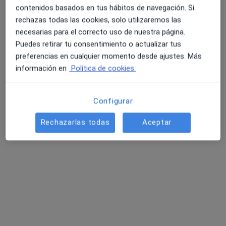
contenidos basados en tus hábitos de navegación. Si
rechazas todas las cookies, solo utilizaremos las
necesarias para el correcto uso de nuestra página.
Puedes retirar tu consentimiento o actualizar tus
preferencias en cualquier momento desde ajustes. Más
información en
Política de cookies.
Configurar
Sergio Pérez Luque
·
Ver más
Fisioterapeuta
Rechazarlas todas
Aceptar
128 opiniones
Calle Esteban Ramírez Martínez 2, Edificio Borja, 4ºC y D, Jaén
•
Mapa
VCV Fisioterapia
Primera visita fisioterapia
22 €
Este especialista no ofrece reserva de cita online en esta dirección.
Pedir una cita