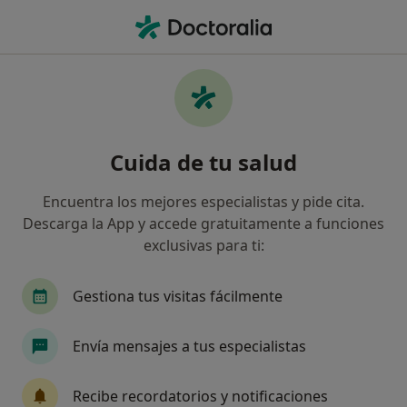
Men
Fascitis Plantar • Jaén, Jaén
Filtros
• 1
Seguro
Mapa
Especialistas en Fascitis plantar en Jaén
Cuida de tu salud
Así organizamos los resultados
Encuentra los mejores especialistas y pide cita.
Descarga la App y accede gratuitamente a funciones
¿Qué especialidad estás buscando?
exclusivas para ti:
Fisioterapeuta
Podólogo
Traumatólogo
Gestiona tus visitas fácilmente
Envía mensajes a tus especialistas
Recibe recordatorios y notificaciones