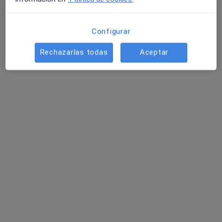
Configurar
Rechazarlas todas
Aceptar
Dra. Mishel Black Jimenez
·
Ver más
Médica general
25 opiniones
Dirección 1
Dirección 2
Plaza de la constitución 12, Jaén
•
Mapa
Clínica Vitaudio Constitución
Certificados médicos
60 €