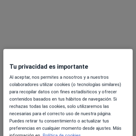
Carlos Gutierrez Heredia
·
Ver más
Podólogo
4 opiniones
Tu privacidad es importante
Dirección 1
Dirección 2
Dirección 3
Al aceptar, nos permites a nosotros y a nuestros
colaboradores utilizar cookies (o tecnologías similares)
Calle de Sefarad 30, Jaén
•
Mapa
para recopilar datos con fines estadísiticos y ofrecer
La Estrella Centro de Especialidades Médicas - Sefarad
contenidos basados en tus hábitos de navegación. Si
Primera visita Podología
28 €
rechazas todas las cookies, solo utilizaremos las
necesarias para el correcto uso de nuestra página.
Este especialista no ofrece reserva de cita online en esta dirección.
Puedes retirar tu consentimiento o actualizar tus
preferencias en cualquier momento desde ajustes. Más
Pedir una cita
información en
Política de cookies.