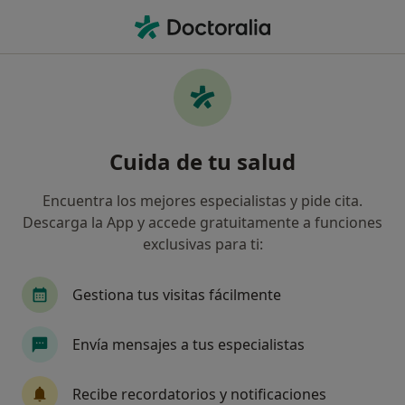
Men
Depresión • Jaén, Jaén
Filtros
• 1
Seguro
Mapa
Especialistas en Depresión en Jaén
Cuida de tu salud
Así organizamos los resultados
Encuentra los mejores especialistas y pide cita.
Descarga la App y accede gratuitamente a funciones
¿Qué especialidad estás buscando?
exclusivas para ti:
Psicólogo
Psiquiatra
Médico de familia
Gestiona tus visitas fácilmente
Envía mensajes a tus especialistas
Recibe recordatorios y notificaciones