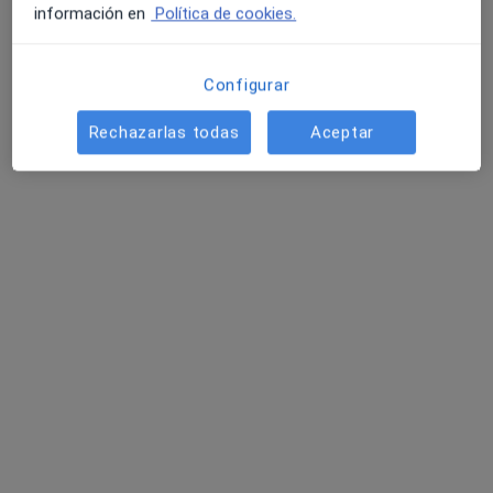
información en
Política de cookies.
Jaén
•
Mapa
Psicólogo Juan José Martínez - Jaén
Configurar
Consulta online
50 €
Rechazarlas todas
Aceptar
Este especialista no ofrece reserva de cita online en esta dirección.
Pedir una cita
Dra. Serafina Gutierrez García
·
Ver más
Psiquiatra
64 opiniones