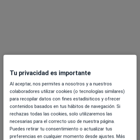
Pedir una cita
Tu privacidad es importante
Juan José Martínez
·
Ver más
Psicólogo
Al aceptar, nos permites a nosotros y a nuestros
109 opiniones
colaboradores utilizar cookies (o tecnologías similares)
para recopilar datos con fines estadísiticos y ofrecer
Psicólogo General Sanitario experto en Adicciones
contenidos basados en tus hábitos de navegación. Si
Enfoque centrado en Terapia Cognitivo Conductual
rechazas todas las cookies, solo utilizaremos las
TOC, depresión, ansiedad, fobias, autoestima
necesarias para el correcto uso de nuestra página.
Puedes retirar tu consentimiento o actualizar tus
Dirección
Online
preferencias en cualquier momento desde ajustes. Más