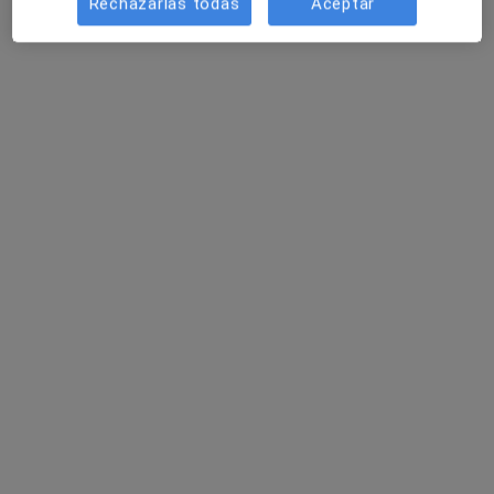
Rechazarlas todas
Aceptar
Centro Vidalia, Psicología, Logopedia y
Terapia ocupacional
·
Ver más
Enfermero, Logopeda, Dietista nutricionista
18 opiniones
C/ Salida del Algarrobo, 5, Vera
•
Mapa
Centro Vidalia, Psicología, Logopedia y Terapia ocupacional
Visita Enfermería
Servicio gratuito
Mostrar más servicios
Ningún profesional de este centro tiene citas disponibles
Mostrar perfil