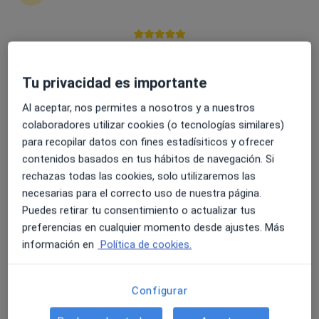
4.6 y 4.8 de valoración media en Google Play y Apple
Opción de pago online
Store
Agustin Gallardo
Tu privacidad es importante
·
Ver más
Psicólogo
Al aceptar, nos permites a nosotros y a nuestros
15 opiniones
colaboradores utilizar cookies (o tecnologías similares)
para recopilar datos con fines estadísiticos y ofrecer
Dirección
Online
contenidos basados en tus hábitos de navegación. Si
rechazas todas las cookies, solo utilizaremos las
Calle Salida Algarrobo 7, Vera
•
Mapa
necesarias para el correcto uso de nuestra página.
Psicólogos Vera
Puedes retirar tu consentimiento o actualizar tus
Primera visita Psicología
desde 60 €
preferencias en cualquier momento desde ajustes. Más
información en
Política de cookies.
Este especialista no ofrece reserva de cita online en esta dirección.
Pedir una cita
Configurar