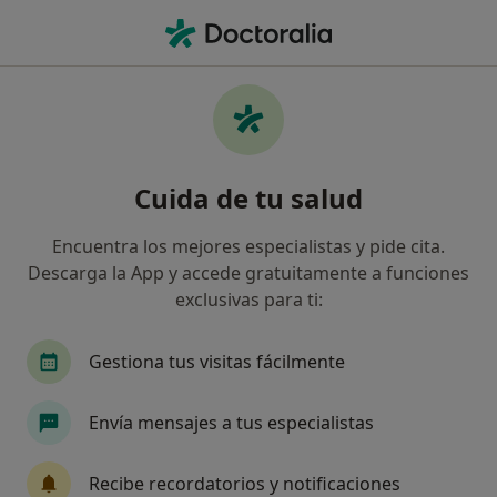
Men
Dislexia • Vera, Almería
Filtros
• 1
Mapa
Especialistas en Dislexia en Vera
Cuida de tu salud
Así organizamos los resultados
Encuentra los mejores especialistas y pide cita.
Descarga la App y accede gratuitamente a funciones
¿Qué especialidad estás buscando?
exclusivas para ti:
Logopeda
Psicólogo
Enfermero
Dieti
Gestiona tus visitas fácilmente
Envía mensajes a tus especialistas
Recibe recordatorios y notificaciones