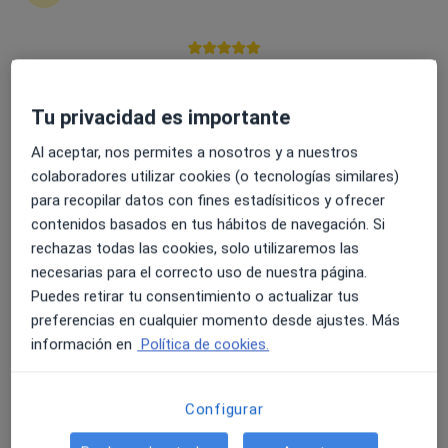
4.6 y 4.8 de valoración media en Google Play y Apple
Nerea Cantera García
Store
·
Ver más
Dietista nutricionista
Tu privacidad es importante
2 opiniones
Al aceptar, nos permites a nosotros y a nuestros
Calle María de Molina 7, Palencia
•
Mapa
colaboradores utilizar cookies (o tecnologías similares)
Nerea Cantera Nutricionista
para recopilar datos con fines estadísiticos y ofrecer
Consulta online
desde 16 €
contenidos basados en tus hábitos de navegación. Si
Este especialista no ofrece reserva de cita online en esta dirección.
rechazas todas las cookies, solo utilizaremos las
necesarias para el correcto uso de nuestra página.
Pedir una cita
Puedes retirar tu consentimiento o actualizar tus
preferencias en cualquier momento desde ajustes. Más
información en
Política de cookies.
Configurar