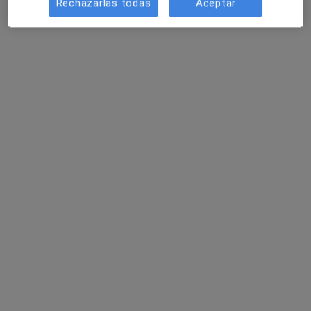
Rechazarlas todas
Aceptar
Prof. Noelia Pedrosa de la Cruz
·
Ver más
Dietista nutricionista
Calle los Abetos 2 Bajo, Palencia
•
Mapa
Noelia Pedrosa Dietista-Nutricionista
Primera visita Nutrición y Dietética
35 €
Este especialista no ofrece reserva de cita online en esta dirección.
Pedir una cita