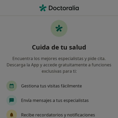
Men
Dislipidemia • Palencia, Palencia
Filtros
• 1
Seguro
Mapa
Especialistas en Dislipidemia en Palencia
Cuida de tu salud
Así organizamos los resultados
Encuentra los mejores especialistas y pide cita.
Descarga la App y accede gratuitamente a funciones
¿Qué especialidad estás buscando?
exclusivas para ti:
Dietista Nutricionista
Gestiona tus visitas fácilmente
Envía mensajes a tus especialistas
Recibe recordatorios y notificaciones