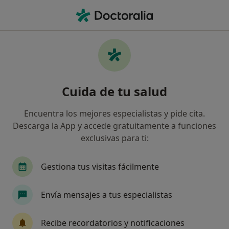
Men
Dispepsia • Pamplona, Navarra
Filtros
• 1
Mapa
Especialistas en Dispepsia en Pamplona
Cuida de tu salud
Así organizamos los resultados
Encuentra los mejores especialistas y pide cita.
Descarga la App y accede gratuitamente a funciones
¿Qué especialidad estás buscando?
exclusivas para ti:
Digestólogo
Médico general
Dietista Nutr
Gestiona tus visitas fácilmente
Envía mensajes a tus especialistas
Recibe recordatorios y notificaciones