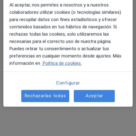
Al aceptar, nos permites a nosotros y a nuestros
colaboradores utilizar cookies (o tecnologías similares)
para recopilar datos con fines estadísiticos y ofrecer
contenidos basados en tus hábitos de navegación. Si
rechazas todas las cookies, solo utilizaremos las
necesarias para el correcto uso de nuestra página.
Puedes retirar tu consentimiento o actualizar tus
Opción de pago online
preferencias en cualquier momento desde ajustes. Más
Dr. Jaume Fontanals Jorba
información en
Política de cookies.
·
Ver más
Médico general
40 opiniones
Configurar
Dirección
Online
Rechazarlas todas
Aceptar
Calle de Sangüesa, 17, Pamplona
•
Mapa
Centro Dr. Fontanals
Analítica
Servicio gratuito
Este especialista no ofrece reserva de cita online en esta dirección.