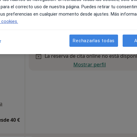
 para el correcto uso de nuestra página. Puedes retirar tu consenti
 tus preferencias en cualquier momento desde ajustes. Más informa
a
e cookies.
esde 40 €
Rechazarlas todas
A
r
La reserva de cita online no está dispon
Mostrar perfil
a
esde 40 €