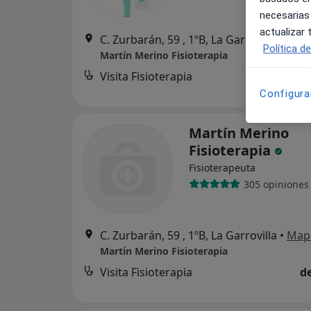
necesarias
actualizar
C. Zurbarán, 59 , 1ºB, La Garrovilla
•
Map
Política d
Martín Merino Fisioterapia
Visita Fisioterapia
d
Configura
Martín Merino
Fisioterapia
Fisioterapeuta
305 opiniones
C. Zurbarán, 59 , 1ºB, La Garrovilla
•
Map
Martín Merino Fisioterapia
Visita Fisioterapia
d