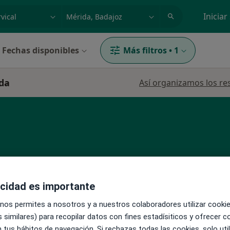
dad, enfermedad o nombre
p. ej. Madrid
Iniciar
Fechas disponibles
Más filtros
•
1
ida
Así organizamos los re
La reserva de cita online no está dispon
erezo
acidad es importante
Pedir una cita
 nos permites a nosotros y a nuestros colaboradores utilizar cooki
 similares) para recopilar datos con fines estadísiticos y ofrecer 
 tus hábitos de navegación. Si rechazas todas las cookies, solo uti