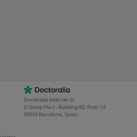
Contacto
Doctoralia - Página de inicio
Doctoralia Internet SL
C/ Josep Pla 2 - Building B2, floor 13
08019 Barcelona, Spain