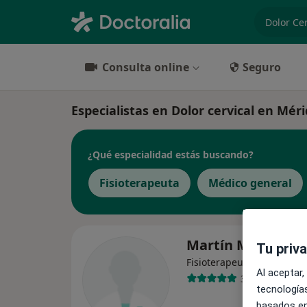
especiali
Consulta online
Seguro
Especialistas en Dolor cervical en Mér
¿Qué especialidad estás buscando?
Fisioterapeuta
Médico general
Martín Merino C
Tu priv
Fisioterapeuta
Al aceptar,
305 opiniones
tecnologías
basados en