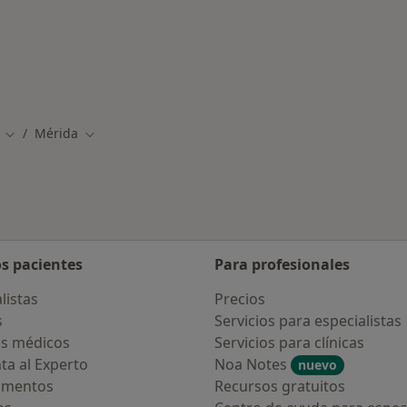
rmedades en Mérida
Mérida
Cambiar de ciudad
Cambiar de ciudad
os pacientes
Para profesionales
listas
Precios
s
Servicios para especialistas
s médicos
Servicios para clínicas
ta al Experto
Noa Notes
nuevo
amentos
Recursos gratuitos