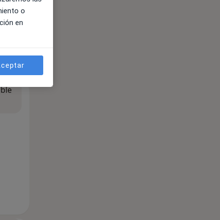
miento o
ción en
ceptar
ible