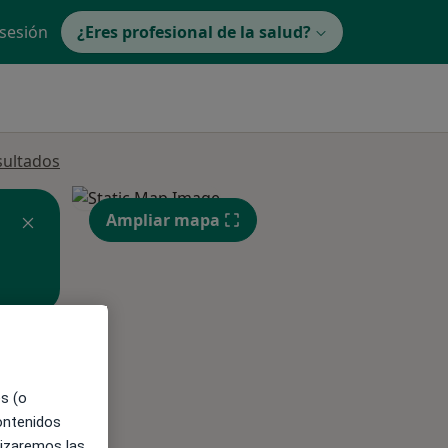
 sesión
¿Eres profesional de la salud?
sultados
Ampliar mapa
ible
es (o
contenidos
lizaremos las