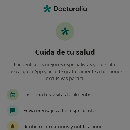
Men
Lesiones Deportivas • Mérida, Badajoz
Filtros
• 1
Seguro
Mapa
Especialistas en Lesiones deportivas en
Cuida de tu salud
Mérida
Así organizamos los resultados
Encuentra los mejores especialistas y pide cita.
Descarga la App y accede gratuitamente a funciones
exclusivas para ti:
¿Qué especialidad estás buscando?
Fisioterapeuta
Traumatólogo
Especialist
Gestiona tus visitas fácilmente
Envía mensajes a tus especialistas
Recibe recordatorios y notificaciones