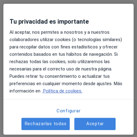
Tu privacidad es importante
Al aceptar, nos permites a nosotros y a nuestros
colaboradores utilizar cookies (o tecnologías similares)
para recopilar datos con fines estadísiticos y ofrecer
Ana Alarcón Cortés
contenidos basados en tus hábitos de navegación. Si
·
Ver más
Fisioterapeuta
rechazas todas las cookies, solo utilizaremos las
39 opiniones
necesarias para el correcto uso de nuestra página.
Puedes retirar tu consentimiento o actualizar tus
C. Cárdenas 2, Mérida
•
Mapa
preferencias en cualquier momento desde ajustes. Más
Sanabox Policlinica Merida
información en
Política de cookies.
Visita Fisioterapia
desde 35 €
Este especialista no ofrece reserva de cita online en esta dirección.
Configurar
Pedir una cita
Rechazarlas todas
Aceptar