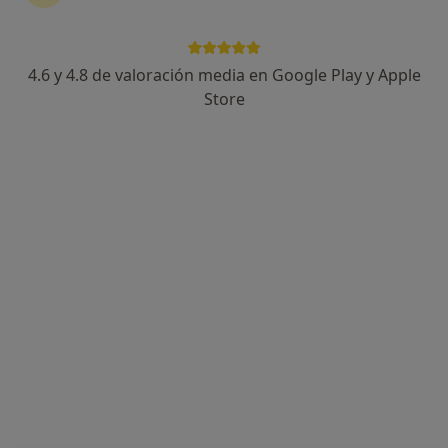
4.6 y 4.8 de valoración media en Google Play y Apple
Dr. Miguel Domínguez Meléndez
Store
·
Ver más
Traumatólogo
59 opiniones
Dirección 1
Dirección 2
Online
Calle San Blas 11 C, Almendralejo
•
Mapa
Clinica Médica San Blas
Visita Traumatología y Cirugía Ortopédica
100 €
Este especialista no ofrece reserva de cita online en esta dirección.
Pedir una cita