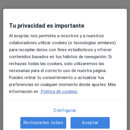
Policlínica SMD
Tu privacidad es importante
·
Anestesista, Angiólogo y cirujano vascular, Cirujano plástico
Ver más
Al aceptar, nos permites a nosotros y a nuestros
1402 opiniones
colaboradores utilizar cookies (o tecnologías similares)
para recopilar datos con fines estadísiticos y ofrecer
Avenida del Conocimiento 16 (Edificio I+D Armilla), Armilla
•
Mapa
contenidos basados en tus hábitos de navegación. Si
Policlínica SMD
rechazas todas las cookies, solo utilizaremos las
Visitas sucesivas Medicina Física y Rehabilitación
Servicio gratuito
necesarias para el correcto uso de nuestra página.
Mostrar más servicios
Puedes retirar tu consentimiento o actualizar tus
Ningún profesional de este centro tiene citas disponibles
preferencias en cualquier momento desde ajustes. Más
información en
Política de cookies.
Mostrar perfil
Configurar
Rechazarlas todas
Aceptar