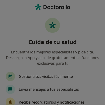
Men
Dolor Crónico • Armilla, Granada
Filtros
• 1
Seguro
Mapa
Especialistas en Dolor crónico en Armilla
Cuida de tu salud
Así organizamos los resultados
Encuentra los mejores especialistas y pide cita.
Descarga la App y accede gratuitamente a funciones
¿Qué especialidad estás buscando?
exclusivas para ti:
Fisioterapeuta
Médico general
Psicólogo
Gestiona tus visitas fácilmente
Envía mensajes a tus especialistas
Recibe recordatorios y notificaciones