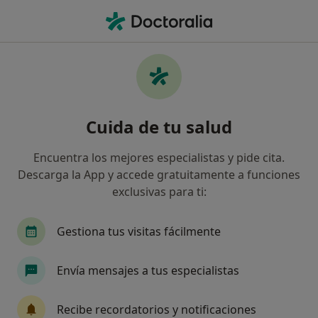
Men
Dolor Crónico • Parla, Madrid
Filtros
• 1
Seguro
Mapa
Especialistas en Dolor crónico en Parla
Cuida de tu salud
Así organizamos los resultados
Encuentra los mejores especialistas y pide cita.
Descarga la App y accede gratuitamente a funciones
¿Qué especialidad estás buscando?
exclusivas para ti:
Psicólogo
Médico general
Analista clínico
Gestiona tus visitas fácilmente
Envía mensajes a tus especialistas
Recibe recordatorios y notificaciones