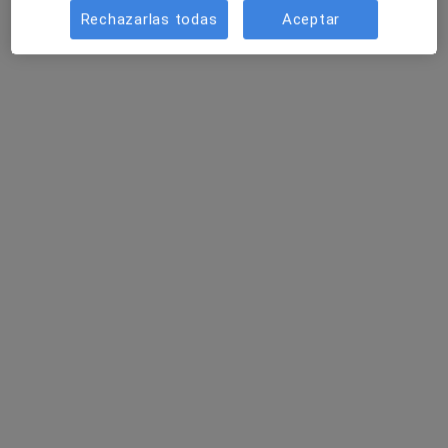
Rechazarlas todas
Aceptar
Parla
Primera visita Psicología
40 €
Este especialista no ofrece reserva de cita online en esta dirección.
Pedir una cita
Sarai Torres Iglesias
·
Ver más
Psicólogo, Psicopedagogo
54 opiniones