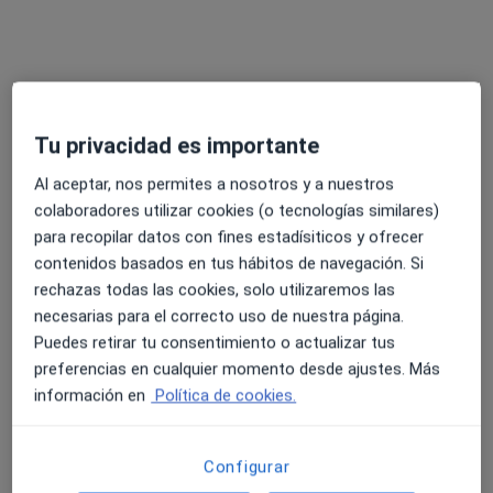
Pedir una cita
Tu privacidad es importante
Al aceptar, nos permites a nosotros y a nuestros
colaboradores utilizar cookies (o tecnologías similares)
para recopilar datos con fines estadísiticos y ofrecer
contenidos basados en tus hábitos de navegación. Si
Opción de pago online
rechazas todas las cookies, solo utilizaremos las
Mariana Mark
necesarias para el correcto uso de nuestra página.
Puedes retirar tu consentimiento o actualizar tus
·
Ver más
Psicólogo
preferencias en cualquier momento desde ajustes. Más
18 opiniones
información en
Política de cookies.
Dirección
Online
Configurar
Calle Leganés 21, Parla
•
Mapa