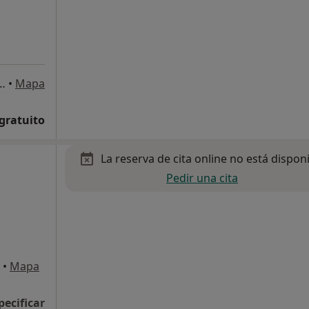
Vicente 13, Arroyo de la Miel
•
Mapa
 gratuito
La reserva de cita online no está dispon
Pedir una cita
•
Mapa
pecificar