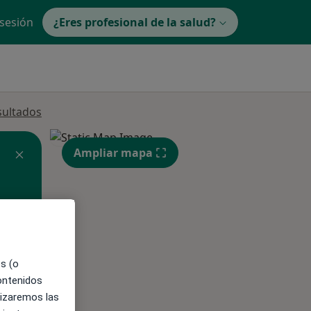
 sesión
¿Eres profesional de la salud?
sultados
Ampliar mapa
ible
es (o
contenidos
lizaremos las