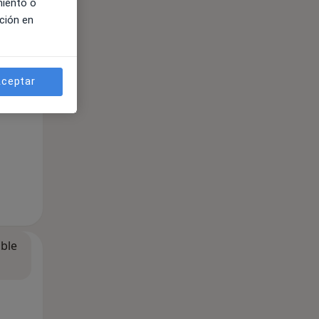
miento o
ción en
ceptar
ible