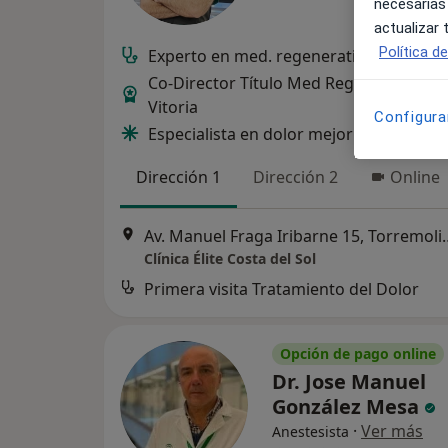
necesarias
actualizar
Política d
Experto en med. regenerativa, ozono, lá
Co-Director Título Med Regenerativa Un
Vitoria
Configura
Especialista en dolor mejor valorado d
Dirección 1
Dirección 2
Online
Av. Manuel Fraga Ir
Clínica Élite Costa del Sol
Primera visita Tratamiento del Dolor
Opción de pago online
Dr. Jose Manuel
González Mesa
·
Ver más
Anestesista