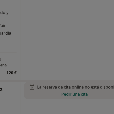
do y
Pain
uardia
a
lena
120 €
La reserva de cita online no está dispon
z
Pedir una cita