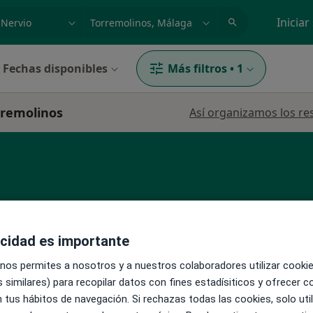
dad, enfermedad o nombre
p. ej. Madrid
Iniciar
Fechas disponibles
Más filtros
•
1
rremolinos
Así organizamos los re
acidad es importante
La reserva de cita online no está dispon
s
Pedir una cita
 nos permites a nosotros y a nuestros colaboradores utilizar cooki
 similares) para recopilar datos con fines estadísiticos y ofrecer 
 tus hábitos de navegación. Si rechazas todas las cookies, solo uti