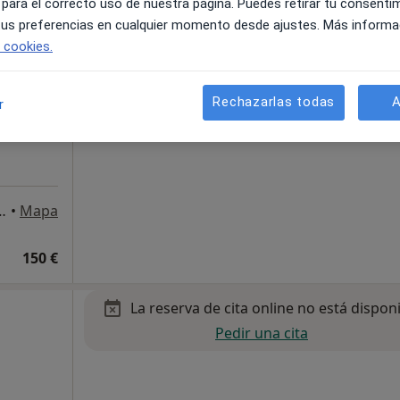
 para el correcto uso de nuestra página. Puedes retirar tu consenti
 tus preferencias en cualquier momento desde ajustes. Más informa
e cookies.
ser y RF
iv.
Rechazarlas todas
A
r
e España
ibarne 15, Torremolinos
•
Mapa
150 €
La reserva de cita online no está dispon
Pedir una cita