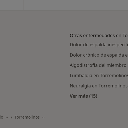
Otras enfermedades en To
Dolor de espalda inespecíf
Dolor crónico de espalda 
Algodistrofia del miembro
Lumbalgia en Torremolino
Neuralgia en Torremolinos
Ver más (15)
rcanas a Torremolinos
Más en esta catego
io
Torremolinos
Cambiar de ciudad
Cambiar de ciudad