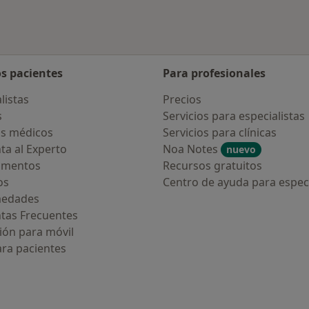
os pacientes
Para profesionales
listas
Precios
s
Servicios para especialistas
s médicos
Servicios para clínicas
ta al Experto
Noa Notes
nuevo
amentos
Recursos gratuitos
os
Centro de ayuda para especi
medades
tas Frecuentes
ión para móvil
ara pacientes