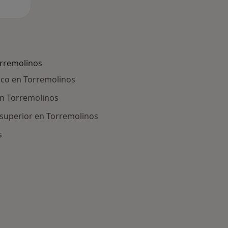
rremolinos
ico en Torremolinos
en Torremolinos
 superior en Torremolinos
s
ría: Otras enfermedades en Torremolinos