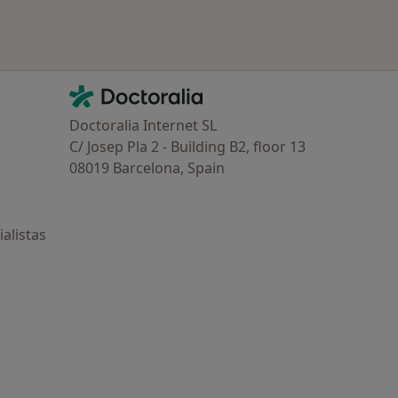
Contacto
Doctoralia - Página de inicio
Doctoralia Internet SL
C/ Josep Pla 2 - Building B2, floor 13
08019 Barcelona, Spain
alistas