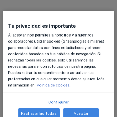
Aceptación de la orientación sexoafectiva
60 €
Este especialista no ofrece reserva de cita online en esta dirección.
Tu privacidad es importante
Pedir una cita
Al aceptar, nos permites a nosotros y a nuestros
colaboradores utilizar cookies (o tecnologías similares)
para recopilar datos con fines estadísiticos y ofrecer
contenidos basados en tus hábitos de navegación. Si
rechazas todas las cookies, solo utilizaremos las
necesarias para el correcto uso de nuestra página.
Puedes retirar tu consentimiento o actualizar tus
preferencias en cualquier momento desde ajustes. Más
Celia García García
información en
Política de cookies.
·
Ver más
Psicóloga, Terapeuta complementaria
33 opiniones
Configurar
Dirección
Online
Rechazarlas todas
Aceptar