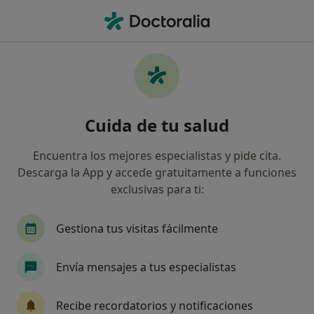
Men
Dolor De Nervio • Málaga, Málaga
Filtros
• 1
Seguro
Mapa
Especialistas en Dolor de nervio en Málaga
Cuida de tu salud
Así organizamos los resultados
Encuentra los mejores especialistas y pide cita.
Descarga la App y accede gratuitamente a funciones
¿Qué especialidad estás buscando?
exclusivas para ti:
Psicólogo
Médico general
Neurólogo
Gestiona tus visitas fácilmente
Envía mensajes a tus especialistas
Recibe recordatorios y notificaciones