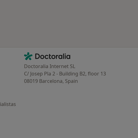
Contacto
Doctoralia - Página de inicio
Doctoralia Internet SL
C/ Josep Pla 2 - Building B2, floor 13
08019 Barcelona, Spain
alistas