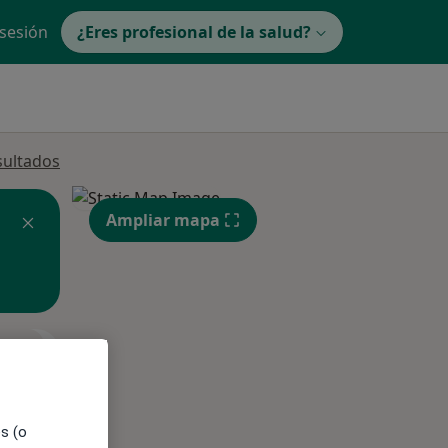
 sesión
¿Eres profesional de la salud?
sultados
Ampliar mapa
ne.
es (o