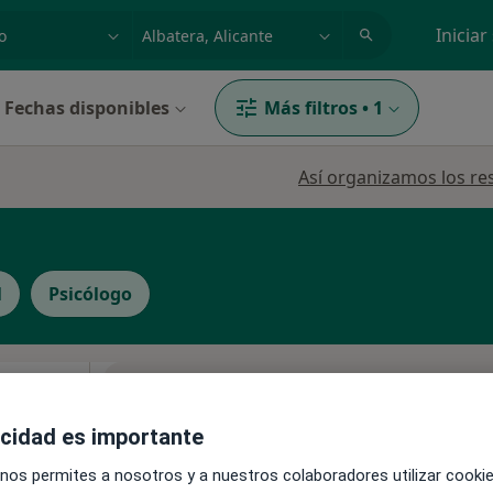
dad, enfermedad o nombre
p. ej. Madrid
Iniciar
Fechas disponibles
Más filtros
•
1
a
Así organizamos los re
l
Psicólogo
Esta dirección no tiene calendario onli
ez
Ver direcciones con calendario online
acidad es importante
 nos permites a nosotros y a nuestros colaboradores utilizar cooki