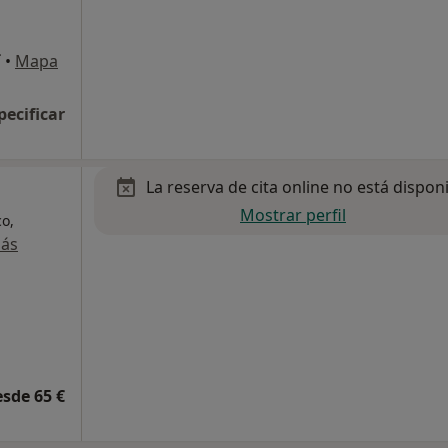
í
•
Mapa
pecificar
La reserva de cita online no está dispon
Mostrar perfil
co,
más
esde 65 €