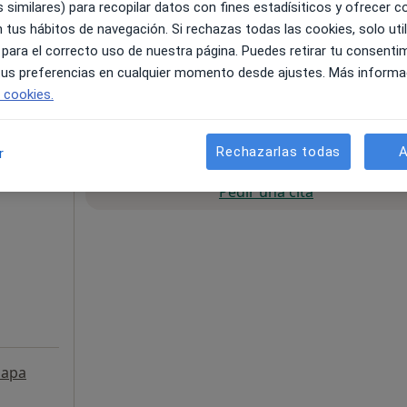
 similares) para recopilar datos con fines estadísiticos y ofrecer 
 tus hábitos de navegación. Si rechazas todas las cookies, solo uti
Mapa
 para el correcto uso de nuestra página. Puedes retirar tu consenti
 tus preferencias en cualquier momento desde ajustes. Más informa
e cookies.
pecificar
Rechazarlas todas
A
r
La reserva de cita online no está dispon
Pedir una cita
apa