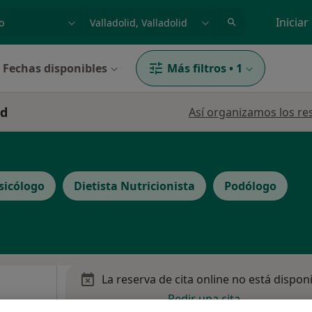
dad, enfermedad o nombre
p. ej. Madrid
Iniciar
Fechas disponibles
Más filtros
•
1
id
Así organizamos los re
sicólogo
Dietista Nutricionista
Podólogo
La reserva de cita online no está dispon
Pedir una cita
ez