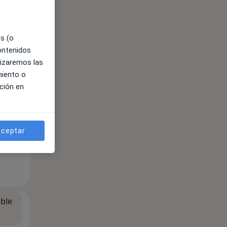
es (o
contenidos
lizaremos las
miento o
ción en
ceptar
ible