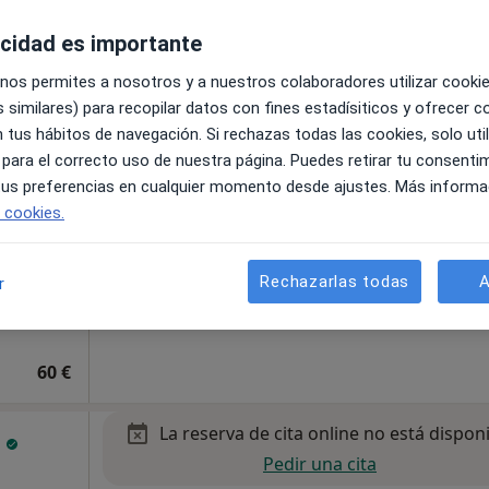
acidad es importante
 nos permites a nosotros y a nuestros colaboradores utilizar cooki
 similares) para recopilar datos con fines estadísiticos y ofrecer 
 tus hábitos de navegación. Si rechazas todas las cookies, solo uti
a por
 para el correcto uso de nuestra página. Puedes retirar tu consenti
 tus preferencias en cualquier momento desde ajustes. Más informa
e cookies.
Rechazarlas todas
A
r
apa
60 €
La reserva de cita online no está dispon
o
Pedir una cita