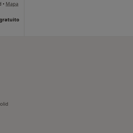
d
•
Mapa
 gratuito
olid
rmedades en Valladolid