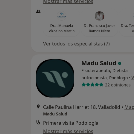
Mostrar más servicios
Dra. Manuela
Dr. Francisco Javier
Dra. Te
Vizcaino Martin
Ramos Nieto
A
Ver todos los especialistas (7)
Madu Salud
Fisioterapeuta, Dietista
·
V
nutricionista, Podólogo
22 opiniones
Calle Paulina Harriet 18, Valladolid
•
Ma
Madu Salud
Primera visita Podología
Mostrar más servicios