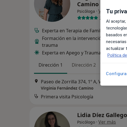
Camino
·
Ver más
Tu priv
Psicóloga
20 opiniones
Al aceptar,
tecnologías
Experta en Terapia de Familia , Pareja
basados en
Formación en la intervención informad
necesarias
trauma
actualizar
Experta en Apego y Trauma
Política d
Dirección 1
Dirección 2
Online
Configura
Paseo de Zorrilla 374, 1º A, Valladolid
•
M
Virginia Fernández Camino
Primera visita Psicología
Lidia Díez Galleg
·
Ver más
Psicólogo