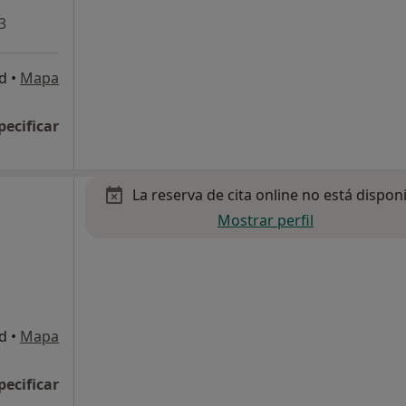
3
id
•
Mapa
pecificar
La reserva de cita online no está dispon
Mostrar perfil
id
•
Mapa
pecificar