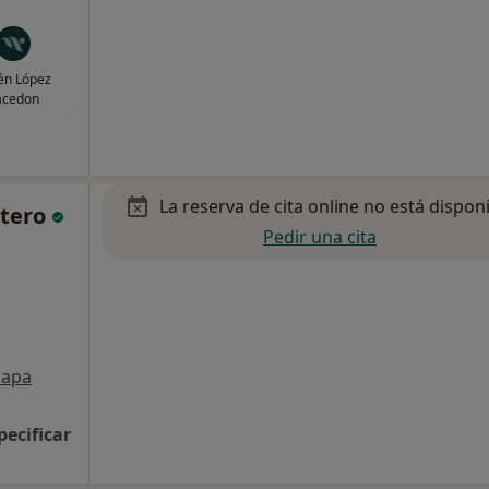
én López
acedon
La reserva de cita online no está dispon
atero
Pedir una cita
apa
pecificar