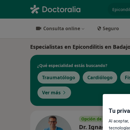
especiali
Consulta online
Seguro
Especialistas en Epicondilitis en Badaj
¿Qué especialidad estás buscando?
Traumatólogo
Cardiólogo
Fi
Ver más
Tu priv
Opción de pago online
Al aceptar,
Dr. Ignacio Pérez
tecnologías