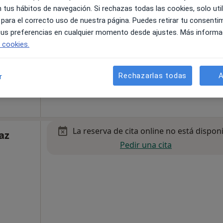
 tus hábitos de navegación. Si rechazas todas las cookies, solo uti
 para el correcto uso de nuestra página. Puedes retirar tu consenti
 tus preferencias en cualquier momento desde ajustes. Más informa
e cookies.
Rechazarlas todas
A
r
Primera visita Traumatología y Cirugía Ortopédica
100 €
La reserva de cita online no está dispon
az
Pedir una cita