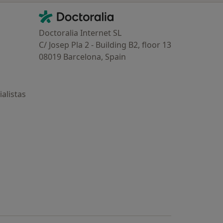
Contacto
Doctoralia - Página de inicio
Doctoralia Internet SL
C/ Josep Pla 2 - Building B2, floor 13
08019 Barcelona, Spain
alistas