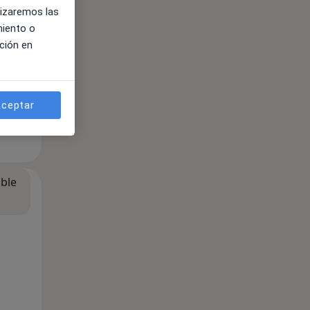
lizaremos las
miento o
ción en
ceptar
ible