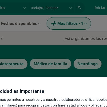
dad, enfermedad o nombre
p. ej. Madrid
Iniciar
Fechas disponibles
Más filtros
•
1
oz
Así organizamos los re
sioterapeuta
Médico de familia
Neurólogo
acidad es importante
La reserva de cita online no está dispon
 nos permites a nosotros y a nuestros colaboradores utilizar cooki
Pedir una cita
 similares) para recopilar datos con fines estadísiticos y ofrecer 