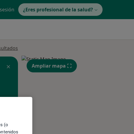
 sesión
¿Eres profesional de la salud?
sultados
Ampliar mapa
ible
es (o
contenidos