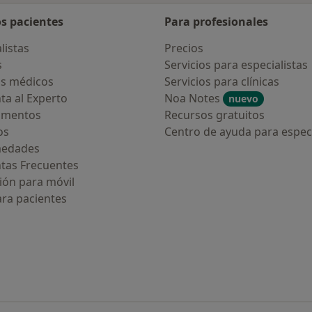
os pacientes
Para profesionales
listas
Precios
s
Servicios para especialistas
s médicos
Servicios para clínicas
ta al Experto
Noa Notes
nuevo
amentos
Recursos gratuitos
os
Centro de ayuda para especi
medades
tas Frecuentes
ión para móvil
ara pacientes