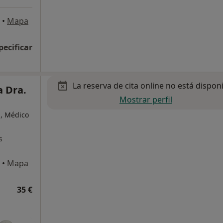
•
Mapa
pecificar
La reserva de cita online no está dispon
a Dra.
Mostrar perfil
a, Médico
s
•
Mapa
35 €