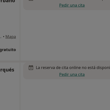
Urbano
Pedir una cita
 la Puente, 11A, Badajoz
•
Mapa
 gratuito
La reserva de cita online no está dispon
arqués
Pedir una cita