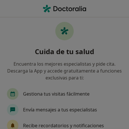
Men
Escoliosis • Betera, Valencia
Filtros
• 1
Seguro
Mapa
Especialistas en Escoliosis en Betera
Cuida de tu salud
Así organizamos los resultados
Encuentra los mejores especialistas y pide cita.
Descarga la App y accede gratuitamente a funciones
¿Qué especialidad estás buscando?
exclusivas para ti:
Fisioterapeuta
Traumatólogo
Psicólogo
Gestiona tus visitas fácilmente
Envía mensajes a tus especialistas
Recibe recordatorios y notificaciones