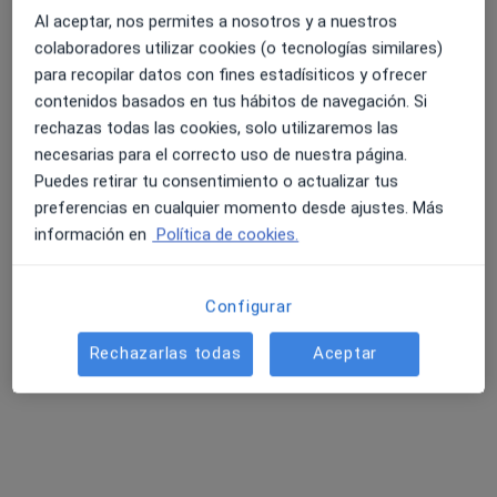
Pedir una cita
Al aceptar, nos permites a nosotros y a nuestros
colaboradores utilizar cookies (o tecnologías similares)
para recopilar datos con fines estadísiticos y ofrecer
contenidos basados en tus hábitos de navegación. Si
rechazas todas las cookies, solo utilizaremos las
necesarias para el correcto uso de nuestra página.
Puedes retirar tu consentimiento o actualizar tus
preferencias en cualquier momento desde ajustes. Más
información en
Política de cookies.
Dr. Jaime Cabañes García
·
Ver más
Fisioterapeuta
Configurar
59 opiniones
Rechazarlas todas
Aceptar
Dirección
Online
Calle Calixto III, N° 8, piso 1°, pta. 3, Valencia
•
Mapa
Fisioterapia Valencia JC
Visita Fisioterapia
80 €