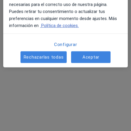
necesarias para el correcto uso de nuestra página.
Puedes retirar tu consentimiento o actualizar tus
preferencias en cualquier momento desde ajustes. Más
información en
Política de cookies.
Configurar
Alba Herreros Gómez
·
Ver más
Podóloga, Podóloga infantil
Rechazarlas todas
Aceptar
388 opiniones
Dirección
Online
Avenida de Velázquez 8, Málaga
•
Mapa
Centro Médico Hermez
Primera visita Podología
30 €
Este especialista no ofrece reserva de cita online en esta dirección.
Pedir una cita