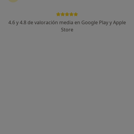
4.6 y 4.8 de valoración media en Google Play y Apple
Gonzalo Villalba Rodriguez
Store
·
Ver más
Fisioterapeuta
21 opiniones
Avenida Camarón de la Isla 2 Portal 19 (local), Málaga
•
Mapa
RV Therapy
Primera visita fisioterapia
45 €
Este especialista no ofrece reserva de cita online en esta dirección.
Pedir una cita