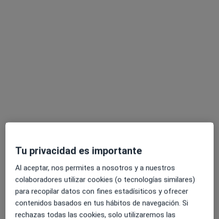
Alejandro Molina Molina
·
Ver más
Fisioterapeuta
308 opiniones
Calle Ildefonso González Solano 12, Málaga
•
Mapa
Alejandro Molina Fisioterapia
Visita Fisioterapia
desde 36 €
Tu privacidad es importante
Este especialista no ofrece reserva de cita online en esta dirección.
Al aceptar, nos permites a nosotros y a nuestros
colaboradores utilizar cookies (o tecnologías similares)
Pedir una cita
para recopilar datos con fines estadísiticos y ofrecer
contenidos basados en tus hábitos de navegación. Si
rechazas todas las cookies, solo utilizaremos las