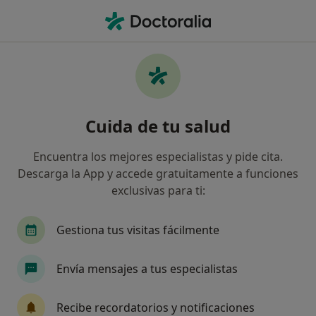
Men
Espolón Calcáneo • Málaga, Málaga
Filtros
• 1
Seguro
Mapa
Especialistas en Espolón calcáneo en
Cuida de tu salud
Málaga
Así organizamos los resultados
Encuentra los mejores especialistas y pide cita.
Descarga la App y accede gratuitamente a funciones
exclusivas para ti:
¿Qué especialidad estás buscando?
Fisioterapeuta
Podólogo
Psicólogo
E
Gestiona tus visitas fácilmente
Envía mensajes a tus especialistas
Recibe recordatorios y notificaciones