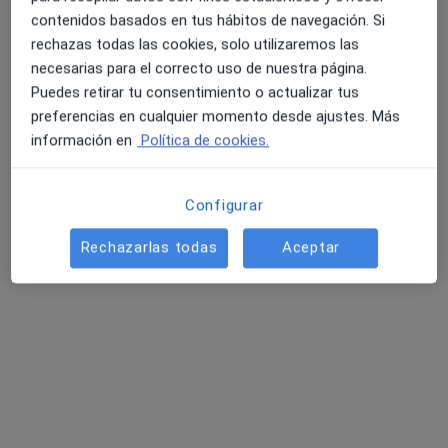
contenidos basados en tus hábitos de navegación. Si
rechazas todas las cookies, solo utilizaremos las
necesarias para el correcto uso de nuestra página.
Dr. Miguel Montalvo Ibarra
Puedes retirar tu consentimiento o actualizar tus
·
Ver más
Ginecólogo
preferencias en cualquier momento desde ajustes. Más
79 opiniones
información en
Política de cookies.
Cl. Anselm Clavé, 93, Blanes
•
Mapa
Polimèdic Blanes
Configurar
Primera visita Ginecología y Obstetricia
Precio sin especificar
Este especialista no ofrece reserva de cita online en esta dirección.
Rechazarlas todas
Aceptar
Pedir una cita