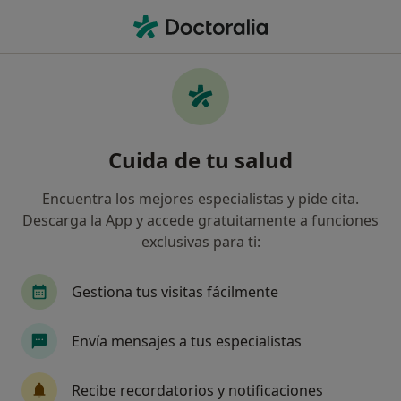
Men
Esterilidad • Blanes, Girona
Filtros
• 1
Seguro
Mapa
Especialistas en Esterilidad en Blanes
Cuida de tu salud
Así organizamos los resultados
Encuentra los mejores especialistas y pide cita.
Descarga la App y accede gratuitamente a funciones
¿Qué especialidad estás buscando?
exclusivas para ti:
Ginecólogo
Analista clínico
Cirujano gene
Gestiona tus visitas fácilmente
Envía mensajes a tus especialistas
Recibe recordatorios y notificaciones