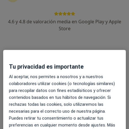
4.6 y 4.8 de valoración media en Google Play y Apple
Dr. Enrique Trullen Pla
Store
·
Ver más
Ginecólogo
55 opiniones
Experto en cirugía vNOTES
Màster en salud sexual y reproductiva
Àmplia experiencia
Tu privacidad es importante
Avinguda de Catalunya 26, Tortosa
•
Mapa
Al aceptar, nos permites a nosotros y a nuestros
Ebreclínic
colaboradores utilizar cookies (o tecnologías similares)
Visita Ginecología y Obstetricia
desde 100 €
para recopilar datos con fines estadísiticos y ofrecer
contenidos basados en tus hábitos de navegación. Si
Este especialista no ofrece reserva de cita online en esta dirección.
rechazas todas las cookies, solo utilizaremos las
necesarias para el correcto uso de nuestra página.
Pedir una cita
Puedes retirar tu consentimiento o actualizar tus
preferencias en cualquier momento desde ajustes. Más