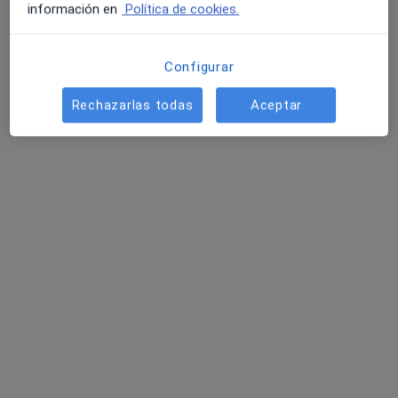
información en
Política de cookies.
Configurar
Rechazarlas todas
Aceptar
Dra. Meritxell Faura Poy
·
Ver más
Ginecólogo
Plaça Alfons XXII núm. 5 -1o 2a, Tortosa
•
Mapa
Embriogyn Terres de L'Ebre. Dra.Faura.
Consulta online
desde 60 €
Este especialista no ofrece reserva de cita online en esta dirección.
Pedir una cita