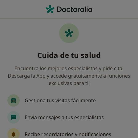
Men
Esterilidad • Tortosa, Tarragona
Filtros
• 1
Seguro
Mapa
Especialistas en Esterilidad en Tortosa
Cuida de tu salud
Así organizamos los resultados
Encuentra los mejores especialistas y pide cita.
Descarga la App y accede gratuitamente a funciones
¿Qué especialidad estás buscando?
exclusivas para ti:
Ginecólogo
Cirujano general
Enfermero
Gestiona tus visitas fácilmente
Envía mensajes a tus especialistas
Recibe recordatorios y notificaciones