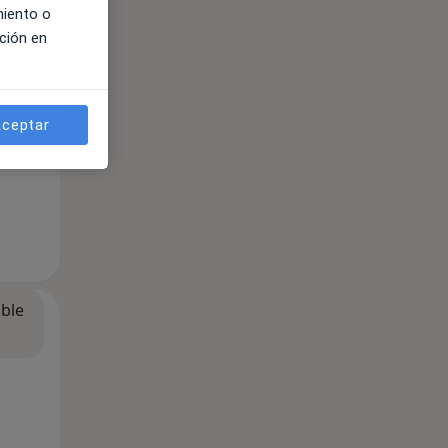
miento o
ción en
ceptar
ible