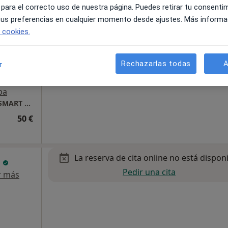
 para el correcto uso de nuestra página. Puedes retirar tu consenti
 tus preferencias en cualquier momento desde ajustes. Más informa
e cookies.
Rechazarlas todas
A
r
pa
Dr. Julio Monje PRESENCIAL (Centro Clínico SMART SALUD Torrevieja)
50 €
La reserva de cita online no está dispon
z
Pedir una cita
r más