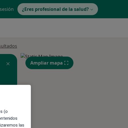
 sesión
¿Eres profesional de la salud?
sultados
Ampliar mapa
es (o
ible
contenidos
lizaremos las