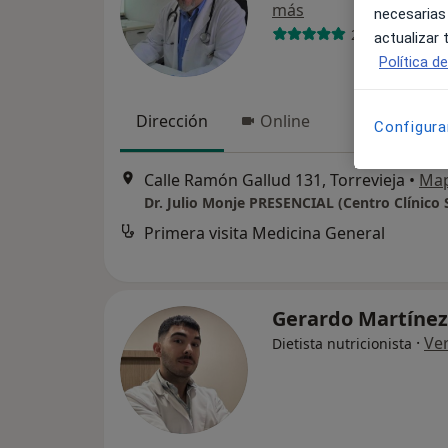
más
necesarias
256 opiniones
actualizar
Política d
Dirección
Online
Configura
Calle Ramón Gallud 131, Torrevieja
•
Ma
Primera visita Medicina General
Gerardo Martíne
·
Ve
Dietista nutricionista