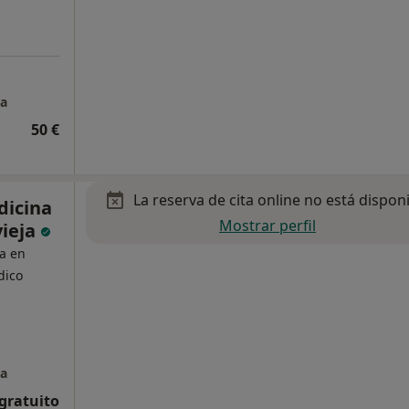
ja
50 €
La reserva de cita online no está dispon
dicina
Mostrar perfil
vieja
ta en
dico
ja
 gratuito