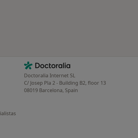
ía: Otras enfermedades en Torrevieja
Contacto
Doctoralia - Página de inicio
Doctoralia Internet SL
C/ Josep Pla 2 - Building B2, floor 13
08019 Barcelona, Spain
alistas