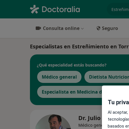
especiali
Consulta online
Seguro
Especialistas en Estreñimiento en Torr
¿Qué especialidad estás buscando?
Médico general
Dietista Nutricio
Especialista en Medicina del Deporte
Tu priv
Al aceptar,
Dr. Julio Monje D
tecnologías
Médico general, Internist
basados en