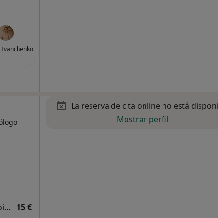
a Ivanchenko
La reserva de cita online no está dispon
Mostrar perfil
cólogo
Estudio de composición corporal por bioimpedancia
15 €