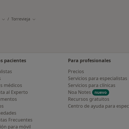
canas a Torrevieja
Más en esta categor
Torrevieja
Cambiar de ciudad
Cambiar de ciudad
os pacientes
Para profesionales
listas
Precios
s
Servicios para especialistas
s médicos
Servicios para clínicas
ta al Experto
Noa Notes
nuevo
amentos
Recursos gratuitos
os
Centro de ayuda para especi
medades
tas Frecuentes
ión para móvil