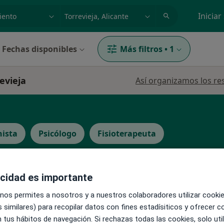
dad, enfermedad o nombre
p. ej. Madrid
Iniciar
Fechas disponibles
Más filtros
•
1
evieja
Así organizamos los re
nista
Psicólogo
Fisioterapeuta
Ver más
acidad es importante
 nos permites a nosotros y a nuestros colaboradores utilizar cooki
La reserva de cita online no está dispon
íaz
 similares) para recopilar datos con fines estadísiticos y ofrecer 
Pedir una cita
·
Ver
a
 tus hábitos de navegación. Si rechazas todas las cookies, solo uti