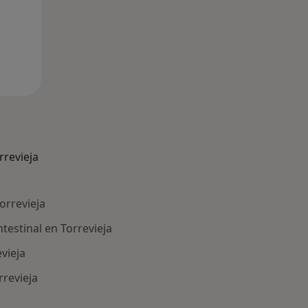
revieja
orrevieja
testinal en Torrevieja
vieja
revieja