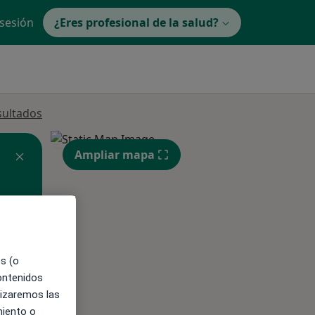
 sesión
¿Eres profesional de la salud?
sultados
Ampliar mapa
ible
es (o
contenidos
lizaremos las
miento o