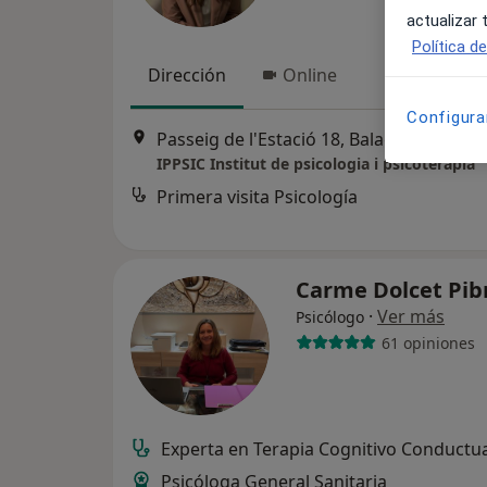
actualizar
Política d
Dirección
Online
Configura
Passeig de l'Estació 18, Balaguer
•
Mapa
IPPSIC Institut de psicologia i psicoterapia
Primera visita Psicología
Carme Dolcet Pib
·
Ver más
Psicólogo
61 opiniones
Experta en Terapia Cognitivo Conductu
Psicóloga General Sanitaria