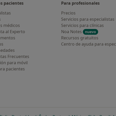
os pacientes
Para profesionales
listas
Precios
s
Servicios para especialistas
s médicos
Servicios para clínicas
ta al Experto
Noa Notes
nuevo
amentos
Recursos gratuitos
os
Centro de ayuda para especi
medades
tas Frecuentes
ión para móvil
ara pacientes