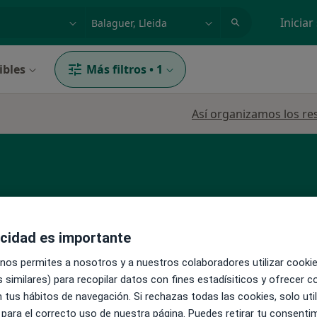
dad, enfermedad o nombre
p. ej. Madrid
Iniciar
ibles
Más filtros
•
1
Así organizamos los re
acidad es importante
La reserva de cita online no está dispon
 nos permites a nosotros y a nuestros colaboradores utilizar cooki
Pedir una cita
ar
 similares) para recopilar datos con fines estadísiticos y ofrecer 
 tus hábitos de navegación. Si rechazas todas las cookies, solo uti
 para el correcto uso de nuestra página. Puedes retirar tu consenti