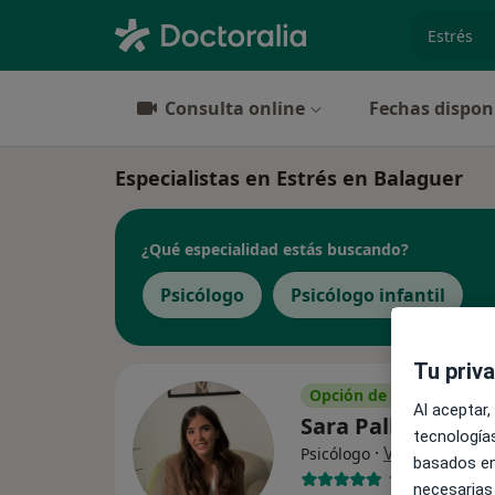
especiali
Consulta online
Fechas dispon
Especialistas en Estrés en Balaguer
¿Qué especialidad estás buscando?
Psicólogo
Psicólogo infantil
Tu priv
Opción de pago online
Al aceptar,
Sara Pallarés Vill
tecnologías
·
Ver más
Psicólogo
basados en
15 opiniones
necesarias