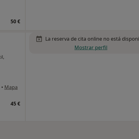
50 €
La reserva de cita online no está dispon
Mostrar perfil
il,
•
Mapa
45 €