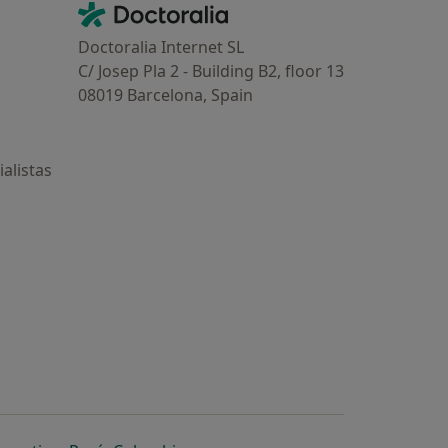
Contacto
Doctoralia - Página de inicio
Doctoralia Internet SL
C/ Josep Pla 2 - Building B2, floor 13
08019 Barcelona, Spain
alistas