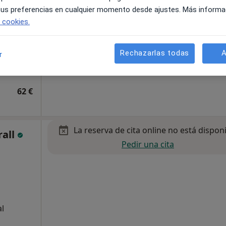
 tus preferencias en cualquier momento desde ajustes. Más informa
e cookies.
Rechazarlas todas
A
r
62 €
La reserva de cita online no está dispon
rall
Pedir una cita
al