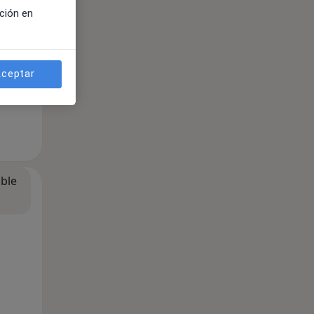
ción en
ceptar
ible