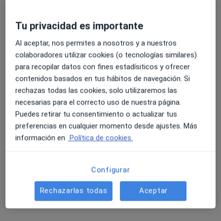
Tu privacidad es importante
4.6 y 4.8 de valoración media en Google Play y Apple
Antonia Juan March
Al aceptar, nos permites a nosotros y a nuestros
Store
·
Ver más
Psicólogo
colaboradores utilizar cookies (o tecnologías similares)
17 opiniones
para recopilar datos con fines estadísiticos y ofrecer
contenidos basados en tus hábitos de navegación. Si
Dirección
Online
rechazas todas las cookies, solo utilizaremos las
necesarias para el correcto uso de nuestra página.
Puedes retirar tu consentimiento o actualizar tus
Carrer d'Eivissa, num.6, Alcúdia
•
Mapa
preferencias en cualquier momento desde ajustes. Más
SANA Centro de Rehabilitación
información en
Política de cookies.
Consulta online
50 €
Este especialista no ofrece reserva de cita online en esta dirección.
Configurar
Pedir una cita
Rechazarlas todas
Aceptar