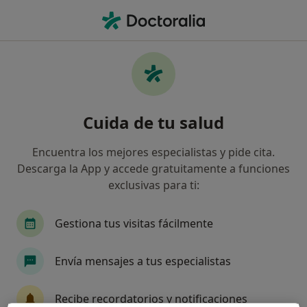
Men
Fobia Social • Alcúdia, Islas Baleares
Filtros
• 1
Mapa
Especialistas en Fobia social en Alcúdia
Cuida de tu salud
Así organizamos los resultados
Encuentra los mejores especialistas y pide cita.
Descarga la App y accede gratuitamente a funciones
¿Qué especialidad estás buscando?
exclusivas para ti:
Psicólogo
Gestiona tus visitas fácilmente
Envía mensajes a tus especialistas
Recibe recordatorios y notificaciones