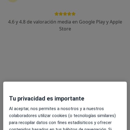
4.6 y 4.8 de valoración media en Google Play y Apple
Opción de pago online
Store
Rosario Crespín
·
Ver más
Psicólogo
22 opiniones
Experta en Trastornos de Ansiedad, fobias.
Especialista en Trastornos de Personalidad
Los pacientes valoran mi sinceridad y carácter
Dirección
Online
Tu privacidad es importante
Passatge del Coure, 46, El Vendrell
•
Mapa
Al aceptar, nos permites a nosotros y a nuestros
Rosario Crespín Psicología
colaboradores utilizar cookies (o tecnologías similares)
Primera visita Psicología
50 €
para recopilar datos con fines estadísiticos y ofrecer
Este especialista no ofrece reserva de cita online en esta dirección.
contenidos basados en tus hábitos de navegación. Si