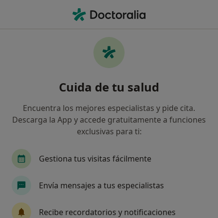
Men
Fobia Social • Calafell, Tarragona
Filtros
• 1
Mapa
Especialistas en Fobia social en Calafell
Cuida de tu salud
Así organizamos los resultados
Encuentra los mejores especialistas y pide cita.
Descarga la App y accede gratuitamente a funciones
¿Qué especialidad estás buscando?
exclusivas para ti:
Psicólogo
Terapeuta complementario
Gestiona tus visitas fácilmente
Envía mensajes a tus especialistas
Recibe recordatorios y notificaciones