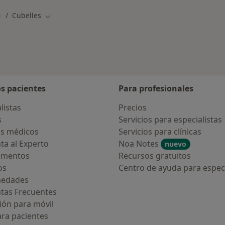
Cubelles
ambiar de ciudad
Cambiar de ciudad
os pacientes
Para profesionales
listas
Precios
s
Servicios para especialistas
s médicos
Servicios para clínicas
ta al Experto
Noa Notes
nuevo
amentos
Recursos gratuitos
os
Centro de ayuda para especi
medades
tas Frecuentes
ión para móvil
ara pacientes