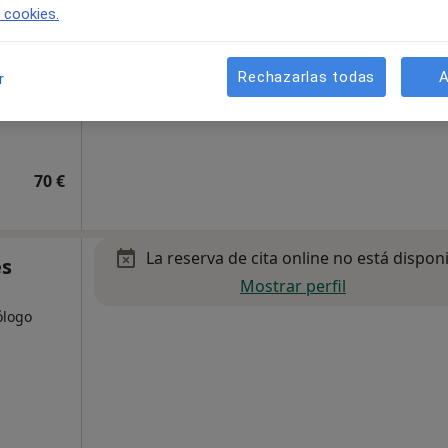
e cookies.
Rechazarlas todas
A
r
70 €
La reserva de cita online no está dispon
es
Mostrar perfil
ólogo