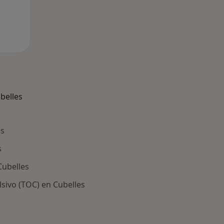
belles
es
s
Cubelles
sivo (TOC) en Cubelles
ría: Otras enfermedades en Cubelles