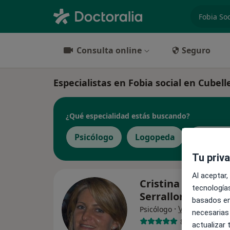
especiali
Consulta online
Seguro
Especialistas en Fobia social en Cubell
¿Qué especialidad estás buscando?
Psicólogo
Logopeda
Psicólog
Tu priv
Al aceptar,
Cristina Sánchez
tecnologías
Serrallonga
basados en
·
Ver más
Psicólogo
necesarias
89 opiniones
actualizar