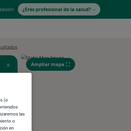
 sesión
¿Eres profesional de la salud?
sultados
Ampliar mapa
es (o
ible
contenidos
lizaremos las
miento o
ción en