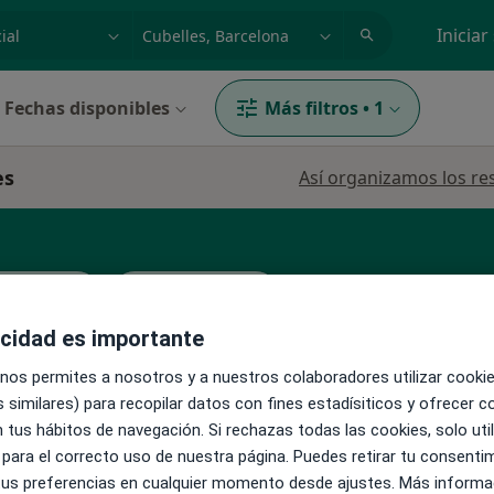
dad, enfermedad o nombre
p. ej. Madrid
Iniciar
Fechas disponibles
Más filtros
•
1
es
Así organizamos los re
o infantil
Psicopedagogo
acidad es importante
 nos permites a nosotros y a nuestros colaboradores utilizar cooki
La reserva de cita online no está dispon
 similares) para recopilar datos con fines estadísiticos y ofrecer 
Pedir una cita
 tus hábitos de navegación. Si rechazas todas las cookies, solo uti
 para el correcto uso de nuestra página. Puedes retirar tu consenti
 tus preferencias en cualquier momento desde ajustes. Más informa