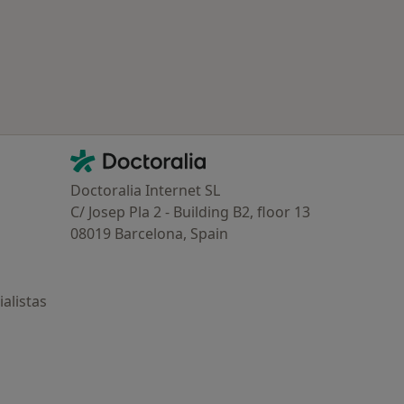
Contacto
Doctoralia - Página de inicio
Doctoralia Internet SL
C/ Josep Pla 2 - Building B2, floor 13
08019 Barcelona, Spain
alistas