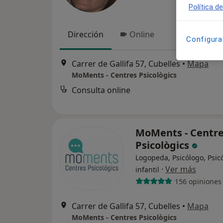
Política d
Dirección
Online
Configura
Carrer de Gallifa 57, Cubelles
•
Mapa
MoMents - Centres Psicològics
Consulta online
MoMents - Centr
Psicològics
Logopeda, Psicólogo, Psic
·
Ver más
infantil
156 opiniones
Carrer de Gallifa 57, Cubelles
•
Mapa
MoMents - Centres Psicològics