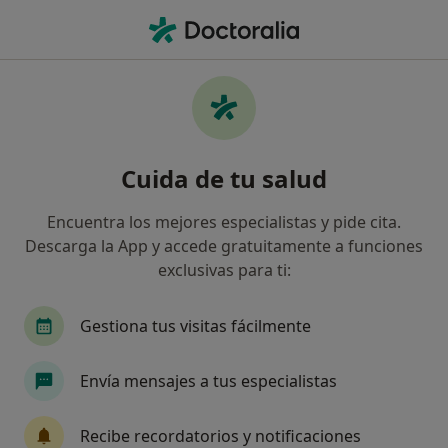
Men
Trastorno De Hiperactividad Y Déficit De Atención Tdah • Cubelles, Barcelona
Filtros
• 1
Seguro
Mapa
Especialistas en Trastorno de hiperactividad
Cuida de tu salud
y déficit de atención (TDAH) en Cubelles
Así organizamos los resultados
Encuentra los mejores especialistas y pide cita.
Descarga la App y accede gratuitamente a funciones
exclusivas para ti:
¿Qué especialidad estás buscando?
Psicólogo
Psicólogo infantil
Logopeda
Gestiona tus visitas fácilmente
Envía mensajes a tus especialistas
Recibe recordatorios y notificaciones