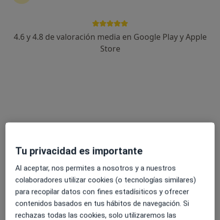
4.6 y 4.8 de valoración media en Google Play y Apple
Cristina Sánchez Serrallonga
Store
·
Ver más
Psicólogo
89 opiniones
Dirección
Online
Carrer de Gallifa 57, Cubelles
•
Mapa
MoMents - Centres Psicològics
Tu privacidad es importante
Consulta online
70 €
Este especialista no ofrece reserva de cita online en esta dirección.
Al aceptar, nos permites a nosotros y a nuestros
colaboradores utilizar cookies (o tecnologías similares)
Pedir una cita
para recopilar datos con fines estadísiticos y ofrecer
contenidos basados en tus hábitos de navegación. Si
rechazas todas las cookies, solo utilizaremos las