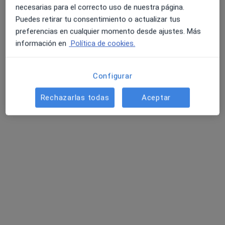
necesarias para el correcto uso de nuestra página.
Puedes retirar tu consentimiento o actualizar tus
preferencias en cualquier momento desde ajustes. Más
información en
Política de cookies.
Configurar
Mariana Cignacco
·
Ver más
Psicóloga
Rechazarlas todas
Aceptar
53 opiniones
Dirección
Online
Carrer de Cunit 22, Cubelles
•
Mapa
Consulta Presencial Centre Mèdic Cubelles
Visita Psicología
desde 50 €
Este especialista no ofrece reserva de cita online en esta dirección.