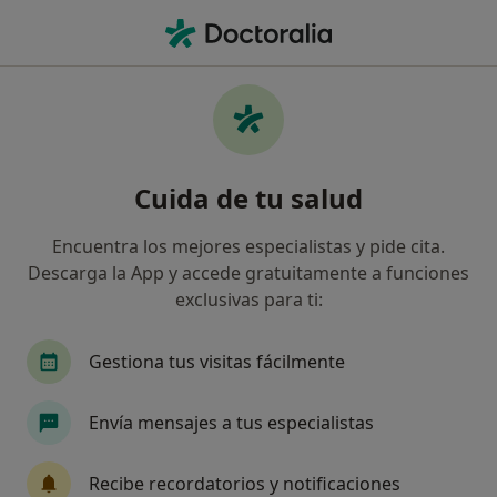
Men
Fobias • Berga, Barcelona
Filtros
• 1
Seguro
Mapa
Especialistas en Fobias en Berga
Cuida de tu salud
Así organizamos los resultados
Encuentra los mejores especialistas y pide cita.
Descarga la App y accede gratuitamente a funciones
¿Qué especialidad estás buscando?
exclusivas para ti:
Psicólogo
Psicólogo infantil
Alergólogo
Gestiona tus visitas fácilmente
Envía mensajes a tus especialistas
Recibe recordatorios y notificaciones