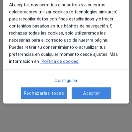
Al aceptar, nos permites a nosotros y a nuestros
Pedir una cita
colaboradores utilizar cookies (o tecnologías similares)
para recopilar datos con fines estadísiticos y ofrecer
contenidos basados en tus hábitos de navegación. Si
rechazas todas las cookies, solo utilizaremos las
necesarias para el correcto uso de nuestra página.
Puedes retirar tu consentimiento o actualizar tus
preferencias en cualquier momento desde ajustes. Más
información en
Política de cookies.
Eva Castro Albós
Configurar
·
Ver más
Psicóloga, Psicóloga infantil
67 opiniones
Rechazarlas todas
Aceptar
Dirección 1
Dirección 2
Online
Passeig de la Pau n°17 entresòl 1 08600 Berga Barcelona Espanya, Berga
•
Mapa
BERGA -Eva Castro PSICOLOGIA - ä centre-