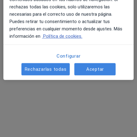
Calle de Jesús, 43, puerta 4, Valencia
•
Mapa
rechazas todas las cookies, solo utilizaremos las
AFC Clínica Médica
necesarias para el correcto uso de nuestra página.
Puedes retirar tu consentimiento o actualizar tus
Visita Endocrinología
110 €
preferencias en cualquier momento desde ajustes. Más
Este especialista no ofrece reserva de cita online en esta dirección.
información en
Política de cookies.
Pedir una cita
Configurar
Rechazarlas todas
Aceptar
Dr. Enric Llopis Sorio
Médico de familia, Médico general
592 opiniones