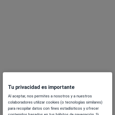
Este especialista no ofrece reserva de cita online en esta dirección.
Pedir una cita
Opción de pago online
Dr. Felipe Pardo Lozano
·
Ver más
Tu privacidad es importante
Endocrino
54 opiniones
Al aceptar, nos permites a nosotros y a nuestros
colaboradores utilizar cookies (o tecnologías similares)
Dirección
Online
para recopilar datos con fines estadísiticos y ofrecer
contenidos basados en tus hábitos de navegación. Si