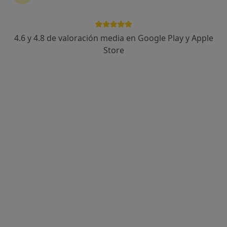
4.6 y 4.8 de valoración media en Google Play y Apple
Store
Opción de pago online
Dr. Abdelrahman Khaled Salah
·
Ver más
Endocrino
326 opiniones
Premio a Mejor Endocrino de España 2025⁠
Experto en Obesidad y Diabetes +2000 éxitos
Experto en Tiroides y búsqueda de embarazo
Dirección
Online 1
Online 2
Calle de Jesús, 43, puerta 4, Valencia
•
Mapa
AFC Clínica Médica
Primera visita Endocrinología
110 €