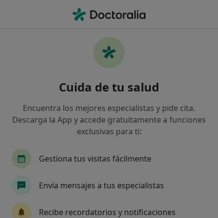
Men
Hipotiroidismo En Adultos • Valencia, Valencia
Filtros
• 1
Seguro
Mapa
Especialistas en Hipotiroidismo en adultos
Cuida de tu salud
en Valencia
Así organizamos los resultados
Encuentra los mejores especialistas y pide cita.
Descarga la App y accede gratuitamente a funciones
exclusivas para ti:
¿Qué especialidad estás buscando?
Médico de familia
Médico general
Endocr
Gestiona tus visitas fácilmente
Envía mensajes a tus especialistas
Recibe recordatorios y notificaciones